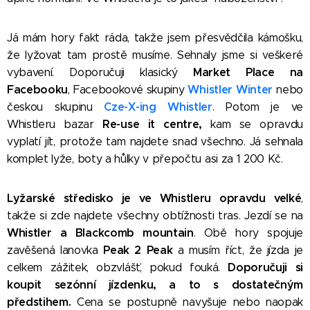
Já mám hory fakt ráda, takže jsem přesvědčila kámošku,
že lyžovat tam prostě musíme. Sehnaly jsme si veškeré
Market Place na
vybavení. Doporučuji klasický
Facebooku
Whistler Winter
, Facebookové skupiny
nebo
Cze-X-ing Whistler
českou skupinu
. Potom je ve
Re-use it centre,
Whistleru bazar
kam se opravdu
vyplatí jít, protože tam najdete snad všechno. Já sehnala
komplet lyže, boty a hůlky v přepočtu asi za 1 200 Kč.
Lyžarské středisko je ve Whistleru opravdu velké
,
takže si zde najdete všechny obtížnosti tras. Jezdí se na
Whistler a Blackcomb mountain
. Obě hory spojuje
Peak 2 Peak
zavěšená lanovka
a musím říct, že jízda je
Doporučuji si
celkem zážitek, obzvlášť, pokud fouká.
koupit sezónní jízdenku, a to s dostatečným
předstihem.
Cena se postupně navyšuje nebo naopak