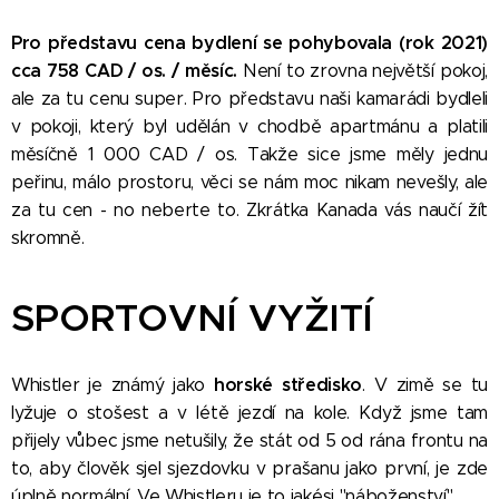
Pro představu cena bydlení se pohybovala (rok 2021)
cca 758 CAD / os. / měsíc.
Není to zrovna největší pokoj,
ale za tu cenu super. Pro představu naši kamarádi bydleli
v pokoji, který byl udělán v chodbě apartmánu a platili
měsíčně 1 000 CAD / os. Takže sice jsme měly jednu
peřinu, málo prostoru, věci se nám moc nikam nevešly, ale
za tu cen - no neberte to. Zkrátka Kanada vás naučí žít
skromně.
SPORTOVNÍ VYŽITÍ
horské středisko
​Whistler je známý jako
. V zimě se tu
lyžuje o stošest a v létě jezdí na kole. Když jsme tam
přijely vůbec jsme netušily, že stát od 5 od rána frontu na
to, aby člověk sjel sjezdovku v prašanu jako první, je zde
úplně normální. Ve Whistleru je to jakési "náboženství". 😊