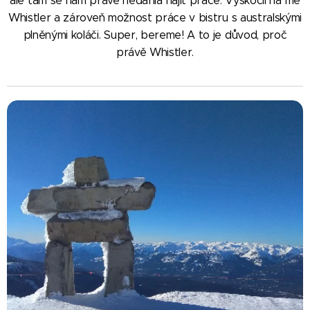
ale tam se nám právě nedařila najít práce. Vyskočil na mě
Whistler a zároveň možnost práce v bistru s australskými
plněnými koláči. Super, bereme! A to je důvod, proč
právě Whistler.