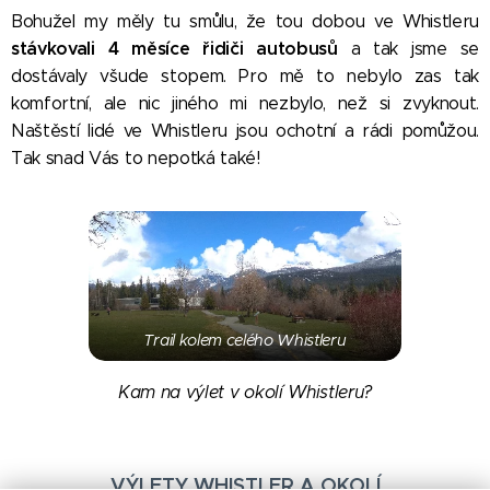
Bohužel my měly tu smůlu, že tou dobou ve Whistleru
stávkovali 4 měsíce řidiči autobusů
a tak jsme se
dostávaly všude stopem. Pro mě to nebylo zas tak
komfortní, ale nic jiného mi nezbylo, než si zvyknout.
Naštěstí lidé ve Whistleru jsou ochotní a rádi pomůžou.
Tak snad Vás to nepotká také! 😊
Trail kolem celého Whistleru
Kam na výlet v okolí Whistleru?
VÝLETY WHISTLER A OKOLÍ