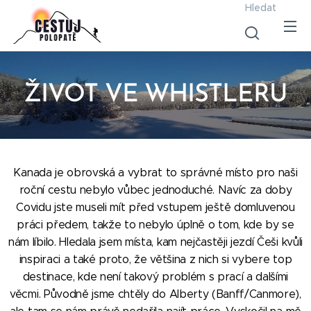
Hledat
ŽIVOT VE WHISTLERU
Kanada je obrovská a vybrat to správné místo pro naši
roční cestu nebylo vůbec jednoduché. Navíc za doby
Covidu jste museli mít před vstupem ještě domluvenou
práci předem, takže to nebylo úplně o tom, kde by se
nám líbilo. Hledala jsem místa, kam nejčastěji jezdí Češi kvůli
inspiraci a také proto, že většina z nich si vybere top
destinace, kde není takový problém s prací a dalšími
věcmi. Původně jsme chtěly do Alberty (Banff/Canmore),