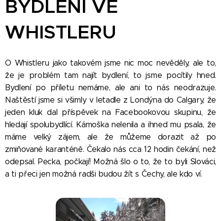
BYDLENÍ VE
WHISTLERU
O Whistleru jako takovém jsme nic moc nevěděly, ale to,
že je problém tam najít bydlení, to jsme pocítily hned.
Bydlení po příletu nemáme, ale ani to nás neodrazuje.
Naštěstí jsme si všimly v letadle z Londýna do Calgary, že
jeden kluk dal příspěvek na Facebookovou skupinu, že
hledají spolubydlící. Kámoška nelenila a ihned mu psala, že
máme velký zájem, ale že můžeme dorazit až po
zmiňované karanténě. Čekalo nás cca 12 hodin čekání, než
odepsal. Pecka, počkají! Možná šlo o to, že to byli Slováci,
a ti přeci jen možná radši budou žít s Čechy, ale kdo ví.😊