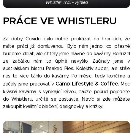
Whistler Trail - výhled
PRÁCE VE WHISTLERU
Za doby Covidu bylo nutné prokázat na hranicích, že
máte práci již domluvenou. Bylo nám jedno, co přesně
budeme dělat, ale chtěly jsme hlavně do kavárny. Bohužel
ze začátku nám to úplně nevyšlo. Začínaly jsme v
australském bistru Peaked Pies. Kolektiv super, ale stále
nás to více táhlo do kavárny. Po měsíci tedy končíme a
Camp Lifestyle & Coffee
začaly jsme pracovat v
. Moc
krásná kavárna s vynikající kávou, takže pokud pojedete
do Whistleru, určitě se zastavte. Navíc si zde můžete
zakoupit kvalitní oblečení, designovky a knížky. 😊