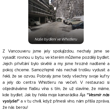
Naše bydlení ve Whistleru
Z Vancouveru jsme jely spolujízdou, nechaly jsme se
vysadit rovnou u bytu, ve kterém můžeme později bydlet.
Jejich přivítání bylo skvělé a my jsme hrozně nadšené a
pokoj chceme. Samozřejmě nás nechali trošku vydusit a
řekli, že se ozvou. Pobraly jsme tedy všechny svoje kufry
a jely do centra Whistleru na večeři. V restauraci si
objednáváme flašku vína s tím, že už slavíme, že máme,
"Vesmír nás
kde bydlet. Jak by řekla moje kamarádka Ája
vyslyšel"
a v tu chvíli, když přinesli víno, nám přišla zpráva,
že nás berou! 😊