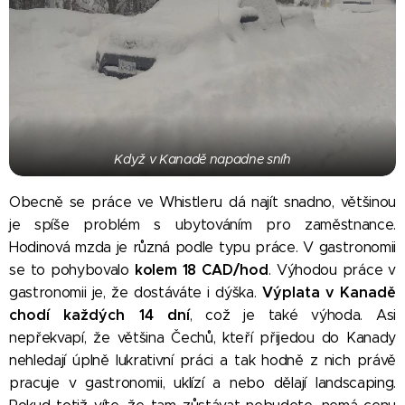
Když v Kanadě napadne sníh
Obecně se práce ve Whistleru dá najít snadno, většinou
je spíše problém s ubytováním pro zaměstnance.
Hodinová mzda je různá podle typu práce. V gastronomii
kolem 18
CAD/hod
se to pohybovalo
. Výhodou práce v
Výplata v Kanadě
gastronomii je, že dostáváte i dýška.
chodí každých 14 dní
, což je také výhoda. Asi
nepřekvapí, že většina Čechů, kteří přijedou do Kanady
nehledají úplně lukrativní práci a tak hodně z nich právě
pracuje v gastronomii, uklízí a nebo dělají landscaping.