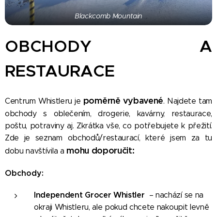
Blackcomb Mountain
OBCHODY A
RESTAURACE
poměrně vybavené
Centrum Whistleru je
. Najdete tam
obchody s oblečením, drogerie, kavárny, restaurace,
poštu, potraviny aj. Zkrátka vše, co potřebujete k přežití.
Zde je seznam obchodů/restaurací, které jsem za tu
mohu doporučit:
dobu navštívila a
Obc
hody:
Independent Grocer Whistle
r
– nachází se na
okraji Whistleru, ale pokud chcete nakoupit levně