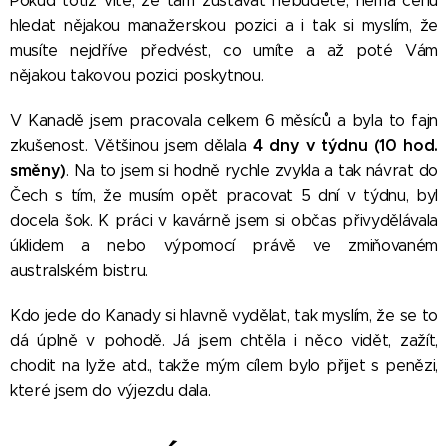
Pokud totiž víte, že tam zůstávat nebudete, nemá cenu
hledat nějakou manažerskou pozici a i tak si myslím, že
musíte nejdříve předvést, co umíte a až poté Vám
nějakou takovou pozici poskytnou.
V Kanadě jsem pracovala celkem 6 měsíců a byla to fajn
4 dny v týdnu (10 hod.
zkušenost. Většinou jsem dělala
směny)
. Na to jsem si hodně rychle zvykla a tak návrat do
Čech s tím, že musím opět pracovat 5 dní v týdnu, byl
docela šok. K práci v kavárně jsem si občas přivydělávala
úklidem a nebo výpomocí právě ve zmiňovaném
australském bistru.
Kdo jede do Kanady si hlavně vydělat, tak myslím, že se to
dá úplně v pohodě. Já jsem chtěla i něco vidět, zažít,
chodit na lyže atd., takže mým cílem bylo přijet s penězi,
které jsem do výjezdu dala.