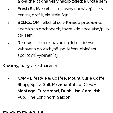
a kvalitně, tak na velký nákup zajeďte určitě sem.
Fresh St. Market
– potraviny nacházející se v
centru, dražší, ale stále fajn.
BCLIQUOR
– alkohol se v Kanadě prodává ve
speciálních obchodech, takže kdo chce víno/pivo
tak sem. 😊
Re-use it
– super bazar, najdete zde vše –
vybavená do kuchyně, povlečení, oblečení,
sportovní vybavení aj.
Kavárny, bary a restaurace:​
CAMP Lifestyle & Coffee,
Mount Curie Coffe
Shop,
Splitz Grill,
Pizzeria Antico,
Crepe
Montage,
Purebread,
Dubh Linn Gate Irish
Pub,
The Longhorn Saloon,...