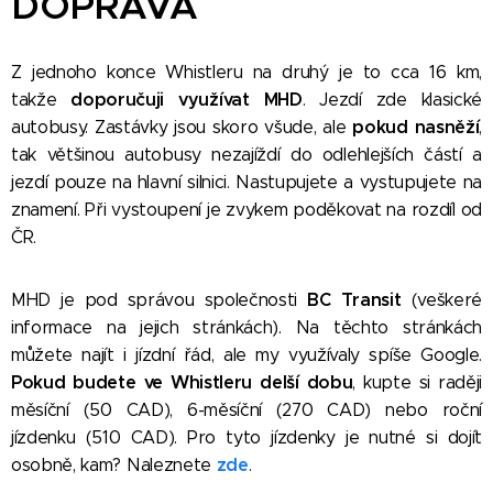
DOPRAVA
Z jednoho konce Whistleru na druhý je to cca 16 km,
doporučuji využívat MHD
takže
. Jezdí zde klasické
pokud nasněží
autobusy. Zastávky jsou skoro všude, ale
,
tak většinou autobusy nezajíždí do odlehlejších částí a
jezdí pouze na hlavní silnici. Nastupujete a vystupujete na
znamení. Při vystoupení je zvykem poděkovat na rozdíl od
ČR. 😊
BC Transit
MHD je pod správou společnosti
(veškeré
informace na jejich stránkách). Na těchto stránkách
můžete najít i jízdní řád, ale my využívaly spíše Google.
Pokud budete ve Whistleru delší dobu
, kupte si raději
měsíční (50 CAD), 6-měsíční (270 CAD) nebo roční
jízdenku (510 CAD). Pro tyto jízdenky je nutné si dojít
zde
osobně, kam? Naleznete
.