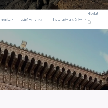
Hledat
merika
Jižní Amerika
Tipy, rady a články