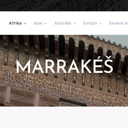
Afrika
Asie
Austrálie
Evropa
Severní A
MARRAKÉŠ