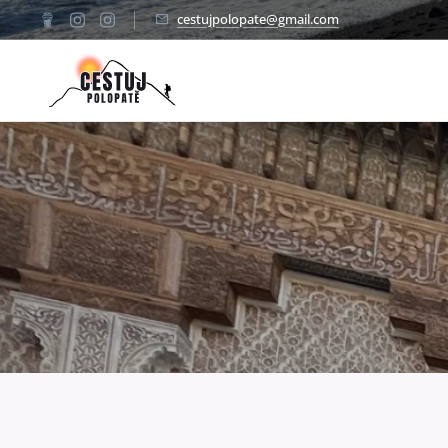
cestujpolopate@gmail.com
✈️