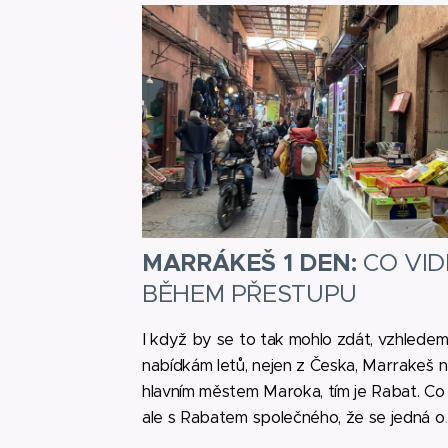
MARRÁKEŠ 1 DEN:
CO VID
BĚHEM PŘESTUPU
I když by se to tak mohlo zdát, vzhledem
nabídkám letů, nejen z Česka, Marrakeš n
hlavním městem Maroka, tím je Rabat. Co
ale s Rabatem společného, že se jedná o
dvě z celkových čtyř královských měst