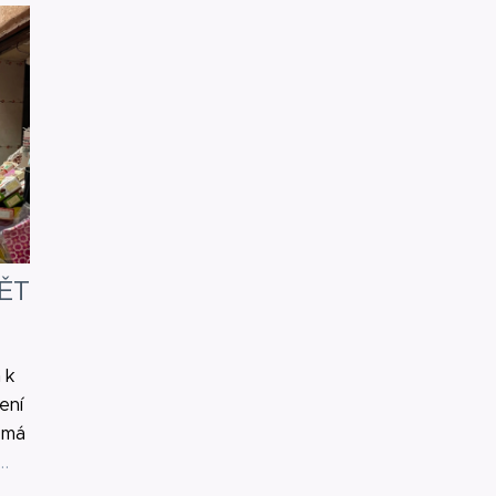
ĚT
 k
ení
 má