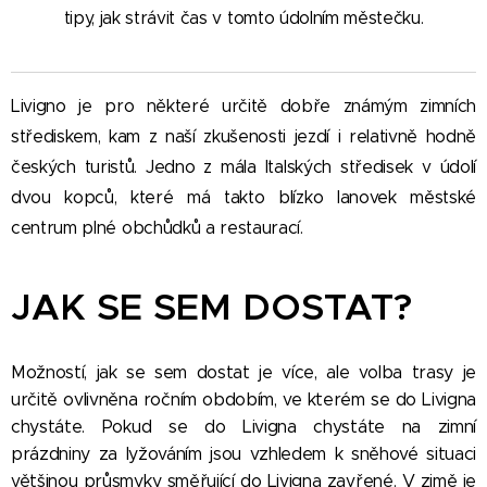
tipy, jak strávit čas v tomto údolním městečku.
Livigno je pro některé určitě dobře známým zimních
střediskem, kam z naší zkušenosti jezdí i relativně hodně
českých turistů. Jedno z mála Italských středisek v údolí
dvou kopců, které má takto blízko lanovek městské
centrum plné obchůdků a restaurací.
JAK SE SEM DOSTAT?
Možností, jak se sem dostat je více, ale volba trasy je
určitě ovlivněna ročním obdobím, ve kterém se do Livigna
chystáte. Pokud se do Livigna chystáte na zimní
prázdniny za lyžováním jsou vzhledem k sněhové situaci
většinou průsmyky směřující do Livigna zavřené. V zimě je