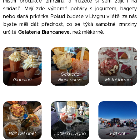
místní produkce, zmrzlinu, a můžete si sem zajít i na
snídaně. Mají zde výborné poháry s jogurtem, bagety
nebo slaná prkénka. Pokud budete v Livignu v létě, za nás
byste měli dát přednost, co se týká samotné zmrzliny
Gelateria Biancaneve,
určitě
než mlékárně.
Gelateria
Giandiuo
Biancaneve
Místní farma
Bait Del Ghet
Latteria Livigno
Fat Cat