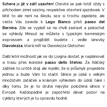
Schera
již v září uzavřen
je
! Otevírá se pak totiž vždy s
příchodem zimní sezóny, respektive otevření sjezdovek. V
létě to ale není na škodu, sice si trochu zajedete, ale
Lago Bianco
passo del
cesta Vás zavede k
přeš
Bernina
. Zde se vyplatí se na chvíli zastavit a pokochat
se výhledy. Minout se můžete s typickým berninským
expressem a projíždět budete i vedle lanovky
Diavolezza
, která míří na Diavolezza Gletscher.
Další letní možností jak se do Livigna dostat, je naplánovat
passo dello Stelvio
si trasu přes ikonické
. Za řidičský
zážitek to určitě stojí, ale myslím, že si průsmyk projedete
jednou a bude Vám to stačit. Silnice je úzká s velkým
množstvím zatáček a krásným výhledem do údolí, také i
díky tomu, že je to druhá nejvýše položená silnice v
Evropě. Každopádně je zapotřebí dávat pozor na
cyklisty, kterých je tu opravdu hodně.