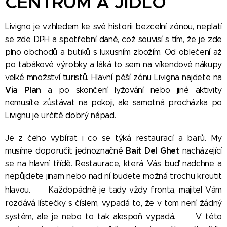
CENTRUM A JÍDLO
Livigno je vzhledem ke své historii bezcelní zónou, neplatí
se zde DPH a spotřební daně, což souvisí s tím, že je zde
plno obchodů a butiků s luxusním zbožím. Od oblečení až
po tabákové výrobky a láká to sem na víkendové nákupy
velké množství turistů. Hlavní pěší zónu Livigna najdete na
Via Plan
a po skončení lyžování nebo jiné aktivity
nemusíte zůstávat na pokoji, ale samotná procházka po
Livignu je určitě dobrý nápad.
Je z čeho vybírat i co se týká restaurací a barů. My
Bait Del Ghet
musíme doporučit jednoznačně
nacházející
se na hlavní třídě. Restaurace, která Vás buď nadchne a
nepůjdete jinam nebo nad ní budete možná trochu kroutit
😀
hlavou.
Každopádně je tady vždy fronta, majitel Vám
rozdává lístečky s číslem, vypadá to, že v tom není žádný
😀
systém, ale je nebo to tak alespoň vypadá.
V této