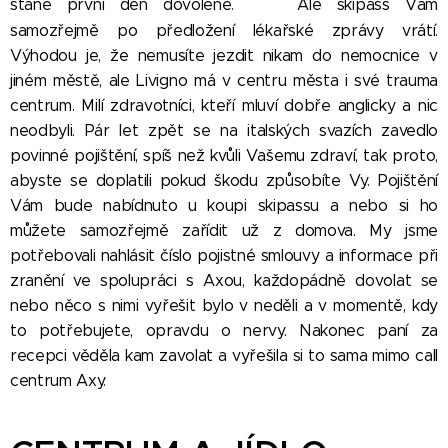
😀
stane první den dovolené.
Ale skipass Vám
samozřejmě po předložení lékařské zprávy vrátí.
Výhodou je, že nemusíte jezdit nikam do nemocnice v
jiném městě, ale Livigno má v centru města i své trauma
centrum. Milí zdravotníci, kteří mluví dobře anglicky a nic
neodbyli. Pár let zpět se na italských svazích zavedlo
povinné pojištění, spíš než kvůli Vašemu zdraví, tak proto,
abyste se doplatili pokud škodu způsobíte Vy. Pojištění
Vám bude nabídnuto u koupi skipassu a nebo si ho
můžete samozřejmě zařídit už z domova. My jsme
potřebovali nahlásit číslo pojistné smlouvy a informace při
zranění ve spolupráci s Axou, každopádně dovolat se
nebo něco s nimi vyřešit bylo v neděli a v momentě, kdy
to potřebujete, opravdu o nervy. Nakonec paní za
recepci věděla kam zavolat a vyřešila si to sama mimo call
centrum Axy.