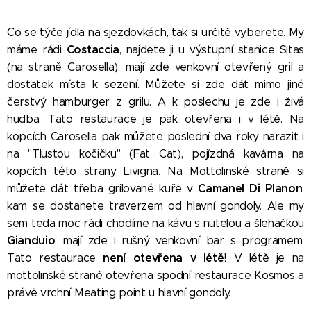
Co se týče jídla na sjezdovkách, tak si určitě vyberete. My
Costaccia
máme rádi
, najdete ji u výstupní stanice Sitas
(na straně Carosella), mají zde venkovní otevřený gril a
dostatek místa k sezení. Můžete si zde dát mimo jiné
čerstvý hamburger z grilu. A k poslechu je zde i živá
hudba. Tato restaurace je pak otevřena i v létě. Na
kopcích Carosella pak můžete poslední dva roky narazit i
na "Tlustou kočičku" (Fat Cat), pojízdná kavárna na
kopcích této strany Livigna. Na Mottolinské straně si
Camanel Di Planon
můžete dát třeba grilované kuře v
,
kam se dostanete traverzem od hlavní gondoly. Ale my
sem teda moc rádi chodíme na kávu s nutelou a šlehačkou
Gianduio
, mají zde i rušný venkovní bar s programem.
není otevřena v létě
Tato restaurace
! V létě je na
mottolinské straně otevřena spodní restaurace Kosmos a
právě vrchní Meating point u hlavní gondoly.