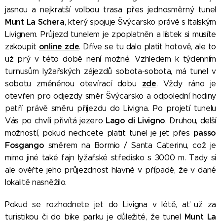
jasnou a nejkratší volbou trasa přes jednosměrný tunel
Munt La Schera
, který spojuje Švýcarsko právě s Italským
Livignem. Průjezd tunelem je zpoplatněn a lístek si musíte
online zde
zakoupit
. Dříve se tu dalo platit hotově, ale to
už prý v této době není možné. Vzhledem k týdenním
turnusům lyžařských zájezdů sobota-sobota, má tunel v
zde
sobotu změněnou otevírací dobu
. Vždy ráno je
otevřen pro odjezdy směr Švýcarsko a odpolední hodiny
patří právě směru příjezdu do Livigna. Po projetí tunelu
Lago di Livigno
Vás po chvíli přivítá jezero
. Druhou, delší
passo
možností, pokud nechcete platit tunel je jet přes
Fosgango
směrem na Bormio / Santa Caterinu, což je
mimo jiné také fajn lyžařské středisko s 3000 m. Tady si
ale ověřte jeho průjezdnost hlavně v případě, že v dané
lokalitě nasněžilo.
Pokud se rozhodnete jet do Livigna v létě, ať už za
Munt La
turistikou či do bike parku je důležité, že tunel