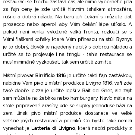
restauraci se trochu zastavil čas, ale mimo výborného jídla
za fajn ceny, je zde určitě hlavním tahákem atmosféra,
rušno a dobrá nálada. Na baru při čekání si můžete dat
prosecco nebo aperol, aby Vám čekání lépe utíkalo. A
pokud není venku vyloženě velká fronta, rozloučí se s
Vámi flaškami kořalky, které Vám přinesou na stůl.
Byznys
je to dobrý, člověk je najedený, napitý s dobrou náladou a
určitě se to projevuje i na tringlu - tahle restaurace se
musí minimálně vyzkoušet, tak sem určitě zamiřte.
Birrificio 1816
Místní pivovar
je určitě také fajn zastávkou,
nabídne Vám pivo z místní produkce Livigno 1816, vaří zde
také dobře, pizza je určitě lepší v Bait del Ghet, ale zajít
sem můžete na žebírka nebo hamburgery. Navíc máte na
stole připravené arašídy, kde se slupky jednoduše hází na
zem. Jinak pivo místní produkce dostanete ve velké
většině jiných restaurací a podniků. Co byste také neměli
Latteria di Livigno
vynechat je
, která nabízí produkty z