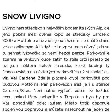
SNOW LIVIGNO
Livigno není středisko s nejvyšším bodem Italských Alp, ale
jeho poloha mezi dvěma kopci se středisky Carosello
3000 a Mottolino a hlavně s jeho zázemím se určitě stane
velice oblíbeným. A i když se to zprvu nemusí zdát, dá se
tu sehnat lyžovačka za velmi hezké peníze. Parkování je
zdarma na venkovní louce, zatím to stále drží i přesto, že
už jsou některá Italská střediska, která kopírují ty
francouzská a na některých parkovištích už si zaplatíte -
viz. Val Gardena
. Zde je placené kryté parkoviště pod
budovou Mottolina. Pár parkovacích míst je i u stanice
Carosello/Sitas. Není nutné vyjíždět autem za každou
cenu, pokud třeba nebydlíte v Trepalle a bylo by pro
Vás pohodlnější dojet autem. Město totiž disponuje
spolehlivou dopravou a můžete nasednout na jeden ze