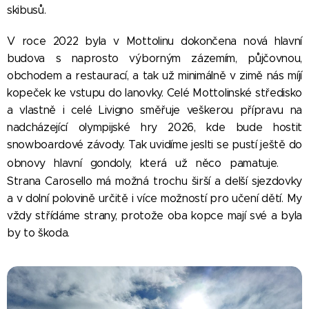
skibusů.
V roce 2022 byla v Mottolinu dokončena nová hlavní
budova s naprosto výborným zázemím, půjčovnou,
obchodem a restaurací, a tak už minimálně v zimě nás míjí
kopeček ke vstupu do lanovky. Celé Mottolinské středisko
a vlastně i celé Livigno směřuje veškerou přípravu na
nadcházející olympijské hry 2026, kde bude hostit
snowboardové závody. Tak uvidíme jeslti se pustí ještě do
😀
obnovy hlavní gondoly, která už něco pamatuje.
Strana Carosello má možná trochu širší a delší sjezdovky
a v dolní polovině určitě i více možností pro učení dětí. My
vždy střídáme strany, protože oba kopce mají své a byla
by to škoda.