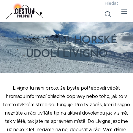
Hledat
LYŽOVÁNÍ:
HORSKÉ
ÚDOLÍ LIVIGNO
Livigno tu není proto, že byste potřebovali vědět
hromadu informací ohledně dopravy nebo toho, jak to v
tomto italském středisku funguje. Pro ty z Vás, kteří Livigno
neznáte a rádi uvítáte tip na aktivní dovolenou jak v zimě,
tak v létě, tak jste na správném místě. Do Livigna jezdíme
už několik let, nedáme na něj dopustit a rádi Vám dáme