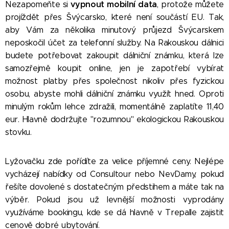
vypnout mobilní data
Nezapomeňte si
, protože můžete
projíždět přes Švýcarsko, které není součástí EU. Tak,
aby Vám za několika minutový průjezd Švýcarskem
neposkočil účet za telefonní služby. Na Rakouskou dálnici
budete potřebovat zakoupit dálniční známku, která lze
samozřejmě koupit online, jen je zapotřebí vybírat
možnost platby přes společnost nikoliv přes fyzickou
osobu, abyste mohli dálniční známku využít hned. Oproti
minulým rokům lehce zdražili, momentálně zaplatíte 11,40
eur. Hlavně dodržujte "rozumnou" ekologickou Rakouskou
stovku.
Lyžovačku zde pořídíte za velice příjemné ceny. Nejlépe
vycházejí nabídky od Consultour nebo NevDamy, pokud
řešíte dovolené s dostatečným předstihem a máte tak na
výběr. Pokud jsou už levnější možnosti vyprodány
využíváme bookingu, kde se dá hlavně v Trepalle zajistit
cenově dobré ubytování.