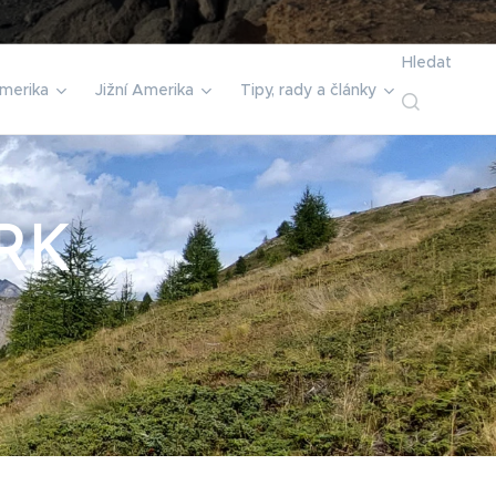
Hledat
merika
Jižní Amerika
Tipy, rady a články
RK