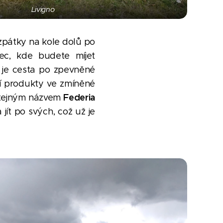
Livigno
 zpátky na kole dolů po
ec, kde budete míjet
í je cesta po zpevněné
ní produkty ve zmíněné
Federia
 stejným názvem
jít po svých, což už je