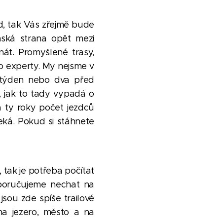
rd, tak Vás zřejmě bude
nská strana opět mezi
znát. Promyšlené trasy,
ro experty. My nejsme v
, týden nebo dva před
, jak to tady vypadá o
a ty roky počet jezdců
čeká. Pokud si stáhnete
, tak je potřeba počítat
oporučujeme nechat na
 jsou zde spíše trailové
na jezero, město a na