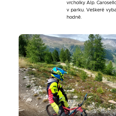
vrcholky Alp. Carosell
v parku.
Veškeré vyba
hodně.