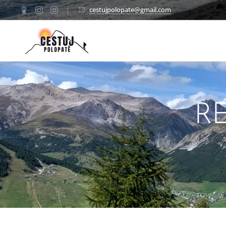
cestujpolopate@gmail.com
✈
R