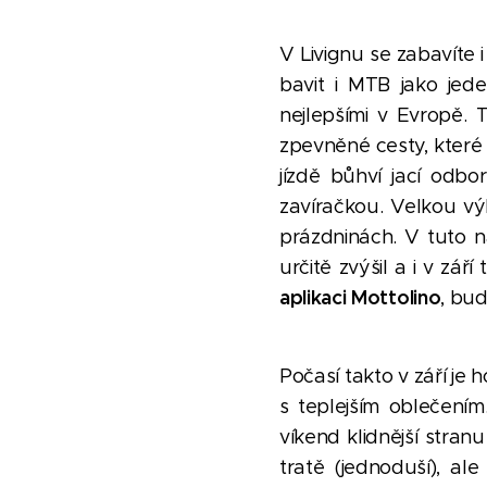
V Livignu se zabavíte 
bavit i MTB jako jed
nejlepšími v Evropě. T
zpevněné cesty, které 
jízdě bůhví jací odb
zavíračkou. Velkou vý
prázdninách. V tuto n
určitě zvýšil a i v zá
aplikaci Mottolino
, bu
Počasí takto v září je 
s teplejším oblečení
víkend klidnější stranu
tratě (jednoduší), a