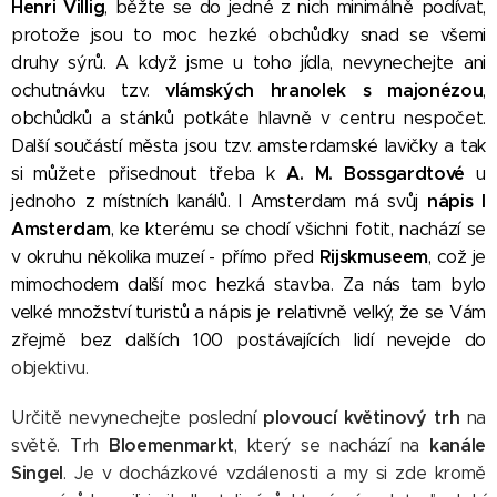
Henri Villig
, běžte se do jedné z nich minimálně podívat,
protože jsou to moc hezké obchůdky snad se všemi
druhy sýrů. A když jsme u toho jídla, nevynechejte ani
vlámských hranolek s majonézou
ochutnávku tzv.
,
obchůdků a stánků potkáte hlavně v centru nespočet.
Další součástí města jsou tzv. amsterdamské lavičky a tak
A. M. Bossgardtové
si můžete přisednout třeba k
u
nápis I
jednoho z místních kanálů. I Amsterdam má svůj
Amsterdam
, ke kterému se chodí všichni fotit, nachází se
Rijskmuseem
v okruhu několika muzeí - přímo před
, což je
mimochodem další moc hezká stavba. Za nás tam bylo
velké množství turistů a nápis je relativně velký, že se Vám
zřejmě bez dalších 100 postávajících lidí nevejde do
objektivu.
plovoucí květinový trh
Určitě nevynechejte poslední
na
Bloemenmarkt
kanále
světě. Trh
, který se nachází na
Singel
. Je v docházkové vzdálenosti a my si zde kromě