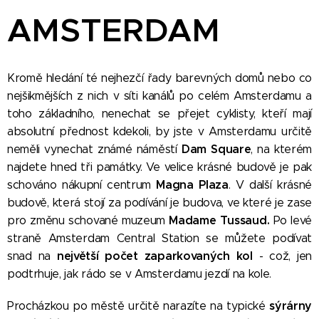
AMSTERDAM
Kromě hledání té nejhezčí řady barevných domů nebo co
nejšikmějších z nich v síti kanálů po celém Amsterdamu a
toho základního, nenechat se přejet cyklisty, kteří mají
absolutní přednost kdekoli, by jste v Amsterdamu určitě
Dam Square
neměli vynechat známé náměstí
, na kterém
najdete hned tři památky. Ve velice krásné budově je pak
Magna Plaza
schováno nákupní centrum
. V další krásné
budově, která stojí za podívání je budova, ve které je zase
Madame Tussaud.
pro změnu schované muzeum
Po levé
straně Amsterdam Central Station se můžete podívat
největší počet zaparkovaných kol
snad na
- což, jen
podtrhuje, jak rádo se v Amsterdamu jezdí na kole.
sýrárny
Procházkou po městě určitě narazíte na typické