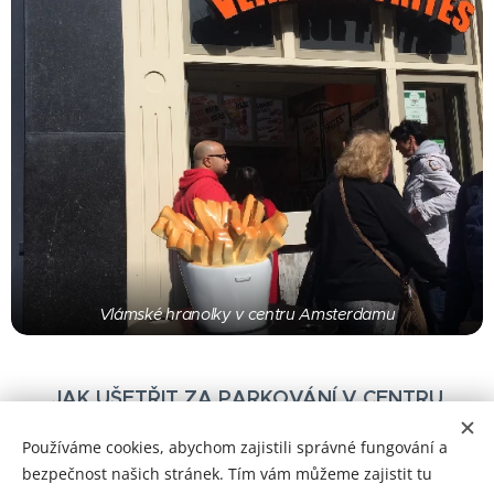
Vlámské hranolky v centru Amsterdamu
JAK UŠETŘIT ZA PARKOVÁNÍ V CENTRU
Používáme cookies, abychom zajistili správné fungování a
bezpečnost našich stránek. Tím vám můžeme zajistit tu
Share