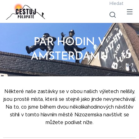
Hledat
PÁR HODIN V
AMSTERDAMU
Některé naše zastávky se v obou našich výletech nelišily,
jsou prostě místa, která se stejně jako jinde nevynechávají.
Na to, co jsme během dvou několikahodinových návštěv
stihli v tomto hlavním městě Nizozemska navštívit se
můžete podívat níže.