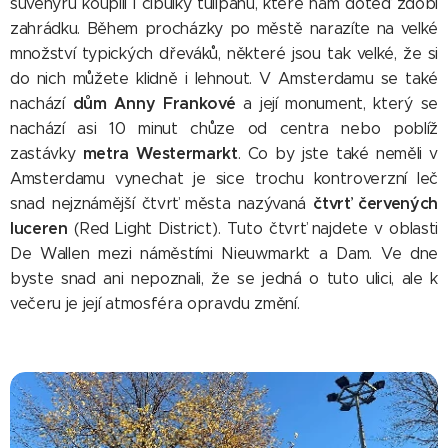
suvenýrů koupili i cibulky tulipánů, které nám doteď zdobí
zahrádku. Během procházky po městě narazíte na velké
množství typických dřeváků, některé jsou tak velké, že si
do nich můžete klidně i lehnout. V Amsterdamu se také
dům Anny Frankové
nachází
a její monument, který se
nachází asi 10 minut chůze od centra nebo poblíž
metra Westermarkt
zastávky
. Co by jste také neměli v
Amsterdamu vynechat je sice trochu kontroverzní leč
čtvrť červených
snad nejznámější čtvrť města nazývaná
luceren
(Red Light District). Tuto čtvrť najdete v oblasti
De Wallen mezi náměstími Nieuwmarkt a Dam. Ve dne
byste snad ani nepoznali, že se jedná o tuto ulici, ale k
večeru je její atmosféra opravdu změní.