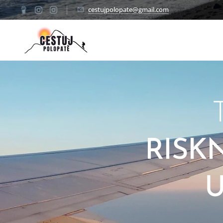
cestujpolopate@gmail.com
✈
RISK
U