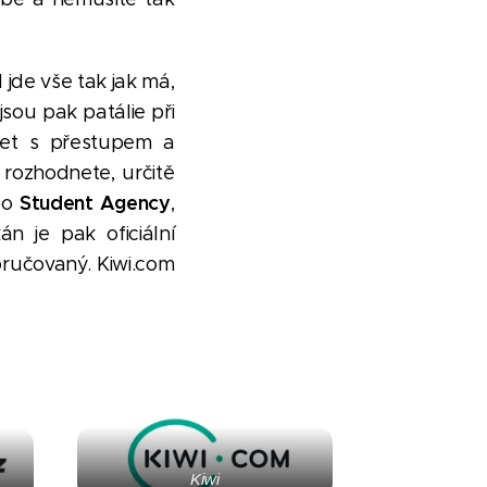
jde vše tak jak má,
sou pak patálie při
let s přestupem a
 rozhodnete, určitě
Student Agency
bo
,
n je pak oficiální
oručovaný. Kiwi.com
Kiwi