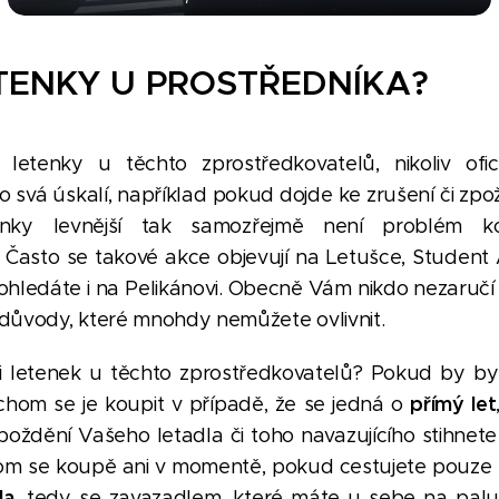
TENKY U PROSTŘEDNÍKA?
letenky u těchto zprostředkovatelů, nikoliv ofi
o svá úskalí, například pokud dojde ke zrušení či zpo
nky levnější tak samozřejmě není problém k
. Často se takové akce objevují na Letušce, Studen
dohledáte i na Pelikánovi. Obecně Vám nikdo nezaručí 
ou důvody, které mnohdy nemůžete ovlivnit.
i letenek u těchto zprostředkovatelů? Pokud by by
přímý let
chom se je koupit v případě, že se jedná o
poždění Vašeho letadla či toho navazujícího stihnete
chom se koupě ani v momentě, pokud cestujete pouze
la
, tedy se zavazadlem, které máte u sebe na pal