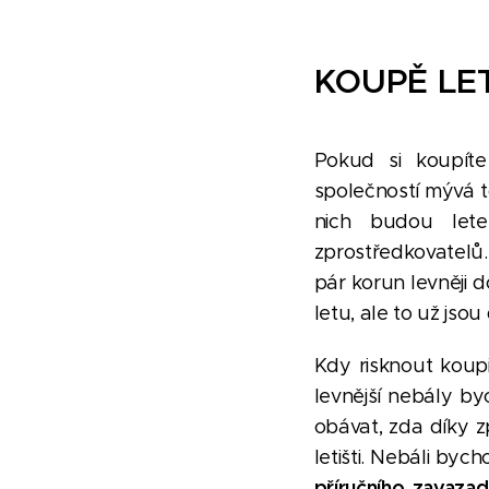
KOUPĚ LE
Pokud si koupíte 
společností mývá t
nich budou lete
zprostředkovatelů
pár korun levněji 
letu, ale to už js
Kdy risknout koup
levnější nebály by
obávat, zda díky z
letišti. Nebáli by
příručního zavazad