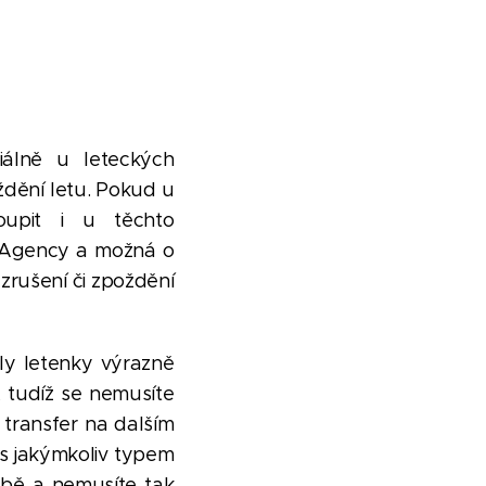
ciálně u leteckých
ždění letu. Pokud u
oupit i u těchto
t Agency a možná o
zrušení či zpoždění
ly letenky výrazně
, tudíž se nemusíte
 transfer na dalším
 s jakýmkoliv typem
ubě a nemusíte tak