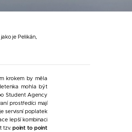
jako je Pelikán,
ším krokem by měla
 letenka mohla být
nebo Student Agency
ní prostředíci mají
je servisní poplatek
ace lepší kombinaci
point to point
 tzv.