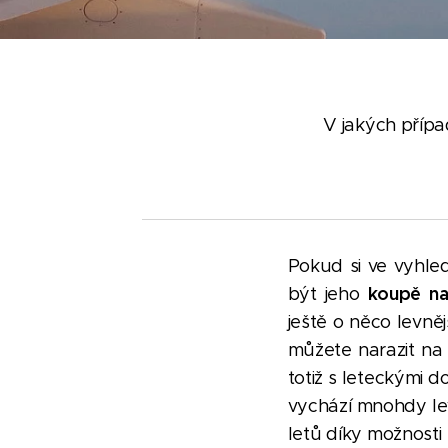
V jakých případ
Pokud si ve vyhle
koupě na
být jeho
ještě o něco levně
můžete narazit na 
totiž s leteckými d
vychází mnohdy lev
letů díky možnosti