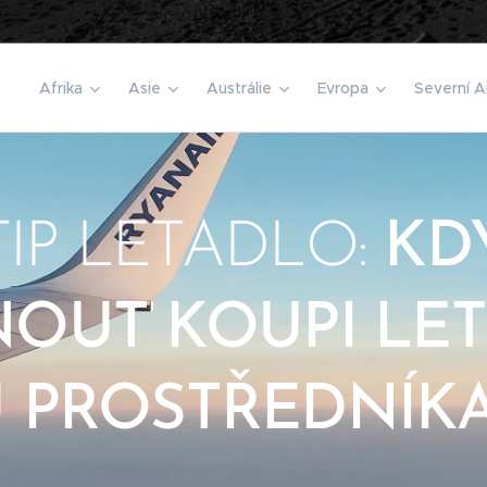
️
Afrika
Asie
Austrálie
Evropa
Severní A
TIP LETADLO:
KD
NOUT KOUPI LE
 PROSTŘEDNÍK