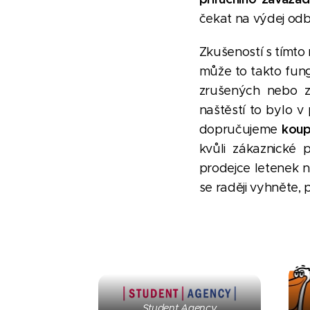
čekat na výdej odb
Zkušeností s tímto
může to takto fung
zrušených nebo z
naštěstí to bylo v
koup
dopručujeme
kvůli zákaznické 
prodejce letenek n
se raději vyhněte,
Student Agency