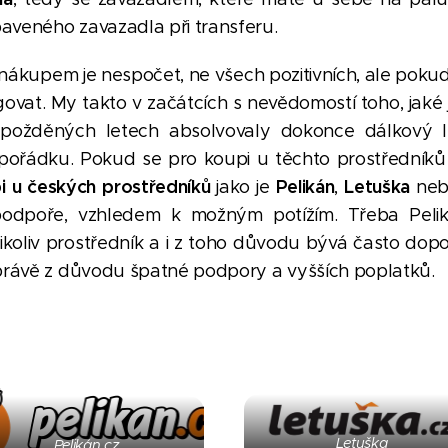
aveného zavazadla při transferu.
 nákupem je nespočet, ne všech pozitivních, ale pokud 
ovat. My takto v začátcích s nevědomostí toho, jaké j
požděných letech absolvovaly dokonce dálkový 
 pořádku. Pokud se pro koupi u těchto prostředníků
i u českých prostředníků
Pelikán
Letuška
jako je
,
ne
podpoře, vzhledem k možným potížím. Třeba Peliká
ikoliv prostředník a i z toho důvodu bývá často dop
 právě z důvodu špatné podpory a vyšších poplatků.
Letuška
Pelikán.cz