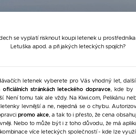
ech se vyplatí risknout koupi letenek u prostředníka 
Letuška apod. a při jakých leteckých spojích?
dávačích letenek vyberete pro Vás vhodný let, dal
 oficiálních stránkách leteckého dopravce
, kde by
jší. Není tomu tak ale vždy. Na Kiwi.com, Pelikánu 
letenky levnější a ne, nejedná se o chybu. Autorizova
promo akce
opravci
, a tak to i přesto, že cena obsahu
něji. Nebo to může být i z toho důvodu, že má aplik
 kombinace více leteckých společností - kde lze využít