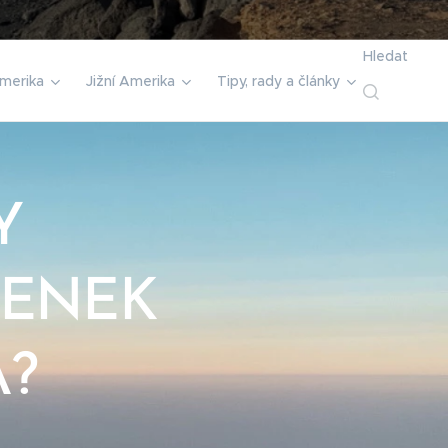
Hledat
merika
Jižní Amerika
Tipy, rady a články
Y
TENEK
A?