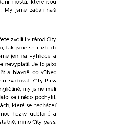
dání mostů, které jsou
. My jsme začali naši
e zvolit i v rámci City
, tak jsme se rozhodli
 jsme jen na vyhlídce a
nevyplatil. Je to jako
třit a hlavně, co vůbec
City Pass
su zvažovat.
gličtině, my jsme měli
alo se i něco pochytit.
ch, které se nacházejí
o moc hezky udělané a
statně, mimo City pass.