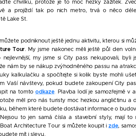
raďte chvilku, protože je to moc hezký zážitek. Zve
vě a projíždí tak po nich metro, trvá o něco déle
tě Lake St.
žete podniknout ještě jednu aktivitu, kterou si můžet
ture Tour
. My jsme nakonec měli ještě půl den volno
o nejlevnější, my jsme si City pass nekupovali, byli
že nám by se nákup zvýhodněného passu na atrakce 
ky kalkulačku a spočítejte si kolik byste mohli uše
m Vaší návštevy, pokud budete zakoupení City pas
odkaze
pit na tomto
.
Plavba lodí je samozřejmě v an
otože měl pro nás turisty moc hezkou angličtinu a d
inku, během které budete dostávat informace o budová
 Nejsou to jen samá čísla a stavební styly, mají t
zde
. Boat Architecture Tour si můžete koupit i
, samo
udete mít i slevu.