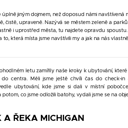
 úplně jiným dojmem, než doposud námi navštívená 
idně, čistě, upraveně. Nazývá se městem zeleně a parků
vlastně i uprostřed města, tu najdete opravdu spoustu.
 to, která místa jsme navštívili my a jak na nás vlastn
hodlném letu zamířily naše kroky k ubytování, které
do centra. Měli jsme ještě chvíli čas do check-in 
dle ubytování, kde jsme si dali v místní poboč
a potom, co jsme odložili batohy, vydali jsme se na ob
 A ŘEKA MICHIGAN