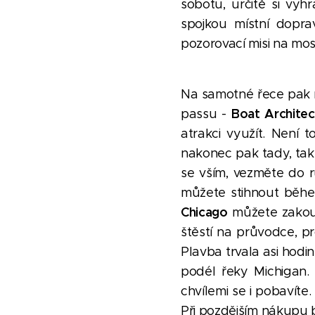
sobotu, určitě si vyh
spojkou místní dopra
pozorovací misi na mos
Na samotné řece pak mů
Boat Architec
passu -
atrakci využít. Není t
nakonec pak tady, tak
se vším, vezměte do ru
můžete stihnout běhe
Chicago
můžete zakou
štěstí na průvodce, pr
Plavba trvala asi hod
podél řeky Michigan.
chvílemi se i pobavíte
Při pozdějším nákupu b