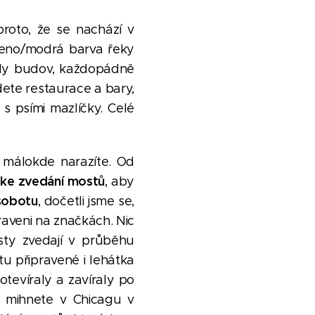
proto, že se nachází v
eleno/modrá barva řeky
yly budov, každopádně
dete restaurace a bary,
s psími mazlíčky. Celé
u málokde narazíte. Od
 ke zvedání mostů
, aby
sobotu
, dočetli jsme se,
raveni na značkách. Nic
sty zvedají v průběhu
tu připravené i lehátka
tevíraly a zavíraly po
e mihnete v Chicagu v