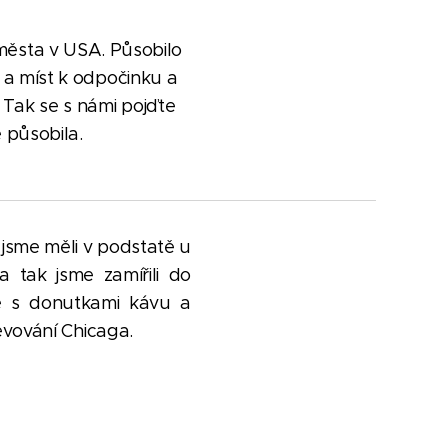
města v USA. Působilo
 a míst k odpočinku a
 Tak se s námi pojďte
ě působila.
 jsme měli v podstatě u
a tak jsme zamířili do
ce s donutkami kávu a
jevování Chicaga.