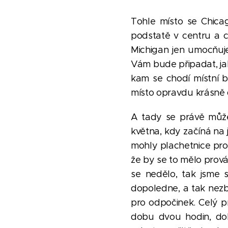
Tohle místo se Chicag
podstatě v centru a c
Michigan jen umocňuj
Vám bude připadat, jak
kam se chodí místní b
místo opravdu krásně
A tady se právě můž
května, kdy začíná na 
mohly plachetnice pro
že by se to mělo prová
se nedělo, tak jsme 
dopoledne, a tak nezbý
pro odpočinek. Celý p
dobu dvou hodin, dok