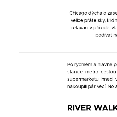
Chicago dýchalo zase
velice přátelsky, kl
relaxaci v přírodě, 
podívat na
Po rychlém a hlavně po
stanice metra cestou 
supermarketu hned ve
nakoupili pár věcí. No 
RIVER WALK