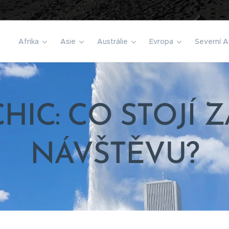
️
Afrika
Asie
Austrálie
Evropa
Severní A
CHIC: CO STOJÍ Z
NÁVŠTĚVU?