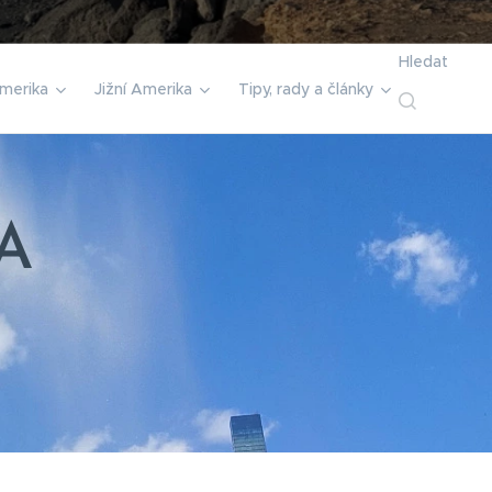
Hledat
merika
Jižní Amerika
Tipy, rady a články
A