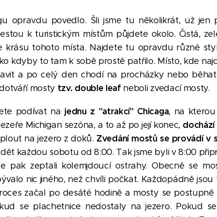
u opravdu povedlo. Šli jsme tu několikrát, už jen 
estou k turistickým místům půjdete okolo. Čistá, z
e krásu tohoto místa. Najdete tu opravdu různé st
o kdyby to tam k sobě prostě patřilo. Místo, kde naj
avit a po celý den chodí na procházky nebo běhat 
tzv. double leaf
 dotváří mosty
neboli zvedací mosty.
jednu z "atrakcí" Chicaga
ete podívat na
, na ktero
dochází
jezeře Michigan sezóna, a to až po její konec,
Zvedání mostů se provádí v 
plout na jezero z doků.
dět každou sobotu od 8:00. Tak jsme byli v 8:00 přip
se pak zeptali kolemjdoucí ostrahy. Obecně se mo
valo nic jiného, než chvíli počkat. Každopádně jsou 
roces začal po desáté hodině a mosty se postupně o
ud se plachetnice nedostaly na jezero. Pokud s