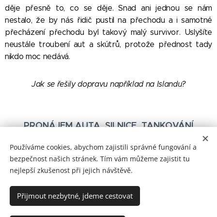
děje přesně to, co se děje. Snad ani jednou se nám
nestalo, že by nás řidič pustil na přechodu a i samotné
přecházení přechodu byl takový malý survivor. Uslyšíte
neustále troubení aut a skútrů, protože přednost tady
nikdo moc nedává.
😀
Jak se řešily dopravu například na Islandu?
PRONÁJEM AUTA, SILNICE, TANKOVÁNÍ
Používáme cookies, abychom zajistili správné fungování a
bezpečnost našich stránek. Tím vám můžeme zajistit tu
Share
nejlepší zkušenost při jejich návštěvě.
Přijmout nezbytné, jdeme cestovat
© 2023 Worlds Collide. Všechna práva vyhrazena.