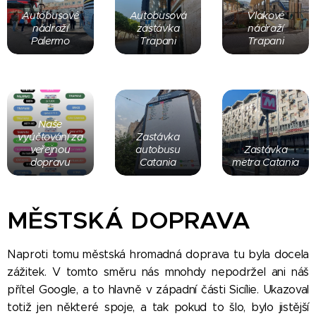
Autobusové
Autobusová
Vlakové
nádraží
zastávka
nádraží
Palermo
Trapani
Trapani
Naše
vyúčtování za
Zastávka
veřejnou
autobusu
Zastávka
dopravu
Catania
metra Catania
MĚSTSKÁ DOPRAVA
Naproti tomu městská hromadná doprava tu byla docela
zážitek. V tomto směru nás mnohdy nepodržel ani náš
přítel Google, a to hlavně v západní části Sicílie. Ukazoval
totiž jen některé spoje, a tak pokud to šlo, bylo jistější