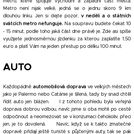
metro, které spojuje východní a západní část města.
Metro není nijak velké, jedná se o jednu skoro 9 km
dlouhou linku. Jen si dejte pozor,
v neděli a o státních
svátcích metro nefunguje.
Na soupravu budete čekat 10
- 15
minut, podle toho jaká část dne právě je. Zde asi spíše
využijete jednosměrnou jízdenku za kterou zaplatíte 1,50
euro a platí Vám na jeden přestup po délku 100 minut.
AUTO
automobilová doprava
Každopádně
ve velkých městech
jako je Palermo nebo Catánie je šílená, tady by snad chtěl
řídit auto jen blázen.
😀
I z tohoto pohledu byla veřejná
doprava dobrou volbou, navíc jsme si oba mohli po cestě
odpočinout a neomezovat se v konzumaci čehokoliv, přeci
jen, je to dovolená.
😀
Navíc, když se k takto zmatečné
dopravě přidají ještě turisté s půjčenými auty, tak se pak