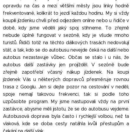
opravdu na čas a mezi většími městy jsou linky hodně
frekventované, kolikrát to jezdí každou hodinu. My si vždy
koupili jízdenku chvíli před odjezdem online nebo u řidiče v
době, kdy jsme věděli jaký spoj stihneme. To zřejmě
nebude úplně fungovat v sezóně, kdy je všude mnoho
turistů. Řidiči totiž na těchto dálkových trasách nedovolují
stát, a tak, kdo se do autobusu nevejde čeká na další nebo
autobus nezastavuje vůbec. Občas se stalo i u nás, že
autobus další zastávky jen projížděl. V sezóně bude
zřejmě zapotřebí včasný nákup jízdenek. Na koupi
jízdenek Vás u některých dopravců přesměruje rovnou
trasa z Googlu. Jen si dejte pozor na cestování v neděli,
spoje nemají takovou frekvenci, tak si podle toho
uzpůsobte program. My jsme nastupovali vždy na první
zastávce, abysme měli jistotu, že se do autobusu vejdeme.
Autobusová doprava byla často i rychlejší volbou, než ta
vlaková, kde se doba cesty natáhla kvůli přestupům a
čekání na další vlak.