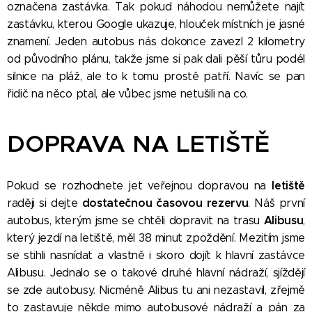
označena zastávka. Tak pokud náhodou nemůžete najít
zastávku, kterou Google ukazuje, hlouček místních je jasné
znamení. Jeden autobus nás dokonce zavezl 2 kilometry
od původního plánu, takže jsme si pak dali pěší tůru podél
silnice na pláž, ale to k tomu prostě patří. Navíc se pan
řidič na něco ptal, ale vůbec jsme netušili na co.
😀
DOPRAVA NA LETIŠTĚ
letiště
Pokud se rozhodnete jet veřejnou dopravou na
dostatečnou časovou rezervu
raději si dejte
. Náš první
Alibusu
autobus, kterým jsme se chtěli dopravit na trasu
,
který jezdí na letiště, měl 38 minut zpoždění. Mezitím jsme
se stihli nasnídat a vlastně i skoro dojít k hlavní zastávce
Alibusu. Jednalo se o takové druhé hlavní nádraží, sjíždějí
se zde autobusy. Nicméně Alibus tu ani nezastavil, zřejmě
to zastavuje někde mimo autobusové nádraží a pán za