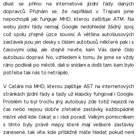
dívat se přímo na internetové jízdní řády daných
dopravců. Přiznám se, že například v Trapani jsme
nepochopili jak funguje MHD, kterou zaštiťuje ATM. Na
webu jízdní řády nemají, Google nedohledal žádný spoj,
což spolu zřejmě úzce souvisí. A většina autobusových
zastávek jsou jen desky s číslem autobusů, některé pak i s
časovými údaji, ale stejně nevíte, kam Vás dané číslo
autobusu dopraví. No, vzhledem k tomu, že jsme se vždy
ráno podívali po městě, dali si snídani a došli tam, kam bylo
potřeba tak nás to netrápilo.
V Catánii má MHD, kterou zajišťuje AST na internetových
stránkách jízdní řády a tady už klasicky fungoval i Google.
Problém tu byl trochu jiný, autobusy zde totiž nejezdí na
čas nebo nejsou dobře zřetelné zastávky, každopádně
místní vědí kde čekat a i rádi poradí. Velkým pomocníkem
s tímto byly právě mapy, které mají veškeré zastávky
zanesené, tak víte, kde přibližně máte hledat pokud není