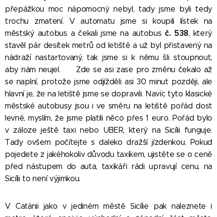
přepážkou moc nápomocný nebyl, tady jsme byli tedy
trochu zmatení. V automatu jsme si koupili lístek na
č. 538
městský autobus a čekali jsme na autobus
, který
stavěl pár desítek metrů od letiště a už byl přistavený na
nádraží nastartovaný, tak jsme si k němu šli stoupnout,
aby nám neujel.
😀
Zde se asi zase pro změnu čekalo až
se naplní, protože jsme odjížděli asi 30 minut později, ale
hlavní je, že na letiště jsme se dopravili. Navíc tyto klasické
městské autobusy jsou i ve směru na letiště pořád dost
levné, myslím, že jsme platili něco přes 1 euro. Pořád bylo
v záloze ještě taxi nebo UBER, který na Sicílii funguje.
Tady ovšem počítejte s daleko dražší jízdenkou. Pokud
pojedete z jakéhokoliv důvodu taxíkem, ujistěte se o ceně
před nástupem do auta, taxikáři rádi upravují cenu, na
Sicílii to není výjimkou.
V Catánii jako v jediném městě Sicílie pak naleznete i