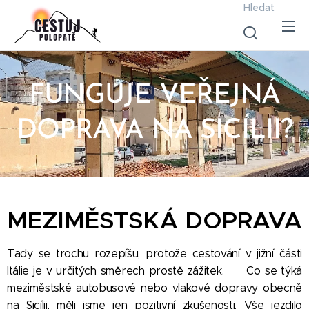
Hledat
FUNGUJE VEŘEJNÁ
DOPRAVA NA SICÍLII?
MEZIMĚSTSKÁ DOPRAVA
Tady se trochu rozepíšu, protože cestování v jižní části
Itálie je v určitých směrech prostě zážitek.
😀
Co se týká
meziměstské autobusové nebo vlakové dopravy obecně
na Sicílii, měli jsme jen pozitivní zkušenosti. Vše jezdilo