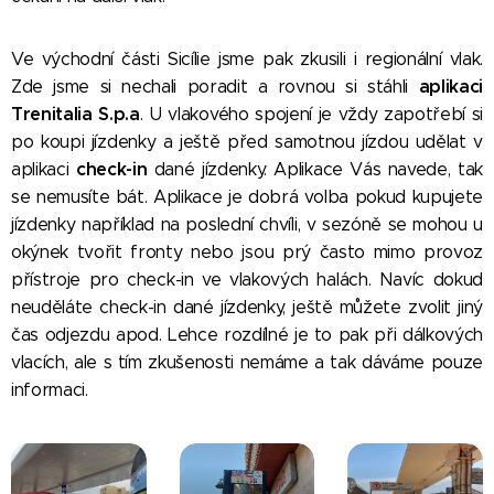
Ve východní části Sicílie jsme pak zkusili i regionální vlak.
aplikaci
Zde jsme si nechali poradit a rovnou si stáhli
Trenitalia S.p.a
. U vlakového spojení je vždy zapotřebí si
po koupi jízdenky a ještě před samotnou jízdou udělat v
check-in
aplikaci
dané jízdenky. Aplikace Vás navede, tak
se nemusíte bát. Aplikace je dobrá volba pokud kupujete
jízdenky například na poslední chvíli, v sezóně se mohou u
okýnek tvořit fronty nebo jsou prý často mimo provoz
přístroje pro check-in ve vlakových halách. Navíc dokud
neuděláte check-in dané jízdenky, ještě můžete zvolit jiný
čas odjezdu apod. Lehce rozdílné je to pak při dálkových
vlacích, ale s tím zkušenosti nemáme a tak dáváme pouze
informaci.