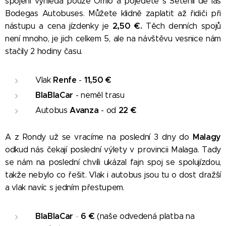
spojení vyhledá pouze Omio a pojedete s Setenil de las
Bodegas Autobuses. Můžete klidně zaplatit až řidiči při
2,50
€.
nástupu a cena jízdenky je
Těch denních spojů
není mnoho, je jich celkem 5, ale na návštěvu vesnice nám
stačily 2 hodiny času.
Renfe
11,50
€
Vlak
-
BlaBlaCar
- neměl trasu
Avanza
22
€
Autobus
- od
Malagy
A z Rondy už se vracíme na poslední 3 dny do
odkud nás čekají poslední výlety v provincii Malaga. Tady
se nám na poslední chvíli ukázal fajn spoj se spolujízdou,
takže nebylo co řešit. Vlak i autobus jsou tu o dost dražší
a vlak navíc s jedním přestupem.
BlaBlaCar
6
€
-
(naše odvedená platba na