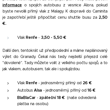
informace
o spojích autobusu z vesnice Alora, pokud
byste nevolili přímý vlak z Malagy. K dopravě do Caminita
2,50
je zapotřebí ještě připočítat cenu shuttle busu za
€.
Renfe
3,50 - 5,50
€
Vlak
-
Další den, tentokrát už předposlední a máme naplánovaný
výlet do Granady. Čekal nás tedy nejdelší přejezd celé
"dovolené". Tady můžete volit z velkého počtu spojů, a to
jak vlakem, autobusem, tak ale i spolujízdou.
Renfe
26
€
Vlak
- jednosměrný, přímý od
Alsa
16
€
Autobus
- jednosměrný, přímý od
BlaBlaCar
zpáteční 18
€
-
(naše odvedená
platba na osobu)