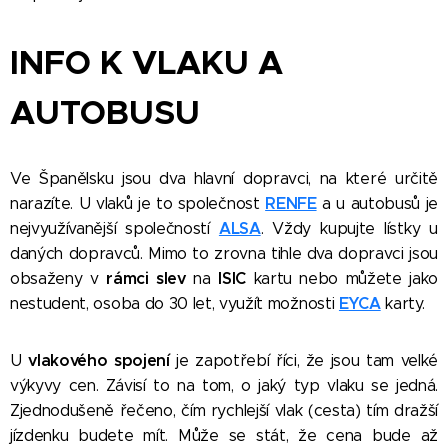
INFO K VLAKU A
AUTOBUSU
Ve Španělsku jsou dva hlavní dopravci, na které určitě
RENFE
narazíte. U vlaků je to společnost
a u autobusů je
ALSA
nejvyužívanější společností
. Vždy kupujte lístky u
daných dopravců. Mimo to zrovna tihle dva dopravci jsou
rámci slev
ISIC
obsaženy v
na
kartu nebo můžete jako
EYCA
nestudent, osoba do 30 let, využít možnosti
karty.
vlakového spojení
U
je zapotřebí říci, že jsou tam velké
výkyvy cen. Závisí to na tom, o jaký typ vlaku se jedná.
Zjednodušeně řečeno, čím rychlejší vlak (cesta) tím dražší
jízdenku budete mít. Může se stát, že cena bude až