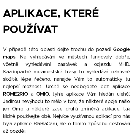
APLIKACE, KTERÉ
POUŽÍVA
T
Google
V případě této oblasti dejte trochu do pozadí
maps
. Na vyhledávání ve městech fungovaly dobře,
včetně vyhledávání zastávek a odjezdu MHD.
Každopádně meziměstské trasy to vyhledává relativně
složitě, lépe řečeno, nanajde Vám to automaticky tu
nejlepší možnost. Určitě se neobejdete bez aplikace
ROME2RIO
OMIO
a
, tyhle aplikace Vám hledání ulehčí.
Jedinou nevýhodu to mělo v tom, že některé spoje našlo
jen Omio a některé zase druhá zmíněná aplikace, tak
klidně používejte obě. Nejvíce využívanou aplikací pro nás
byla aplikace BlaBlaCaru, ale o tomto způsobu cestování
až později.