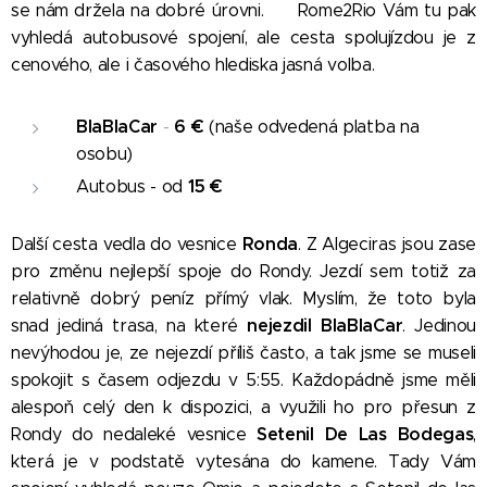
se nám držela na dobré úrovni.
😀 Rome2Rio Vám tu pak
vyhledá autobusové spojení, ale cesta spolujízdou je z
cenového, ale i časového hlediska jasná volba.
BlaBlaCar
6
€
-
(naše odvedená platba na
osobu)
15
€
Autobus - od
Ronda
Další cesta vedla do vesnice
. Z Algeciras jsou zase
pro změnu nejlepší spoje do Rondy. Jezdí sem totiž za
relativně dobrý peníz přímý vlak. Myslím, že toto byla
nejezdil BlaBlaCar
snad jediná trasa, na které
. Jedinou
nevýhodou je, ze nejezdí příliš často, a tak jsme se museli
spokojit s časem odjezdu v 5:55. Každopádně jsme měli
alespoň celý den k dispozici, a využili ho pro přesun z
Setenil De Las Bodegas
Rondy do nedaleké vesnice
,
která je v podstatě vytesána do kamene. Tady Vám