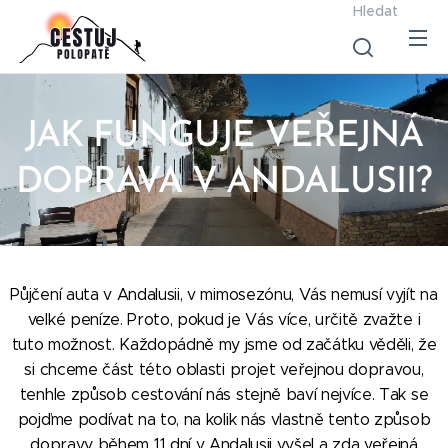
Hledat
JAK FUNGUJE VEŘEJNÁ
DOPRAVA V ANDALUSII?
Půjčení auta v Andalusii, v mimosezónu, Vás nemusí vyjít na
velké peníze. Proto, pokud je Vás více, určitě zvažte i
tuto možnost. Každopádně my jsme od začátku věděli, že
si chceme část této oblasti projet veřejnou dopravou,
tenhle způsob cestování nás stejně baví nejvíce. Tak se
pojďme podívat na to, na kolik nás vlastně tento způsob
dopravy během 11 dní v Andalusii vyšel a zda veřejná