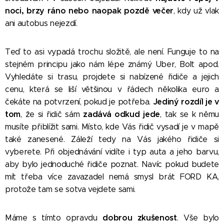
noci, brzy ráno nebo naopak pozdě večer
, kdy už vlak
ani autobus nejezdí.
Teď to asi vypadá trochu složitě, ale není. Funguje to na
stejném principu jako nám lépe známý Uber, Bolt apod.
Vyhledáte si trasu, projdete si nabízené řidiče a jejich
cenu, která se liší většinou v řádech několika euro a
Jediný rozdíl je v
čekáte na potvrzení, pokud je potřeba.
tom
zadává odkud jede
, že si řidič sám
, tak se k němu
musíte přiblížit sami. Místo, kde Vás řidič vysadí je v mapě
také zanesené. Záleží tedy na Vás jakého řidiče si
vyberete. Při objednávání vidíte i typ auta a jeho barvu,
aby bylo jednoduché řidiče poznat. Navíc pokud budete
mít třeba více zavazadel nemá smysl brát FORD KA,
protože tam se sotva vejdete sami.
😀
dobrou zkušenost
Máme s tímto opravdu
. Vše bylo