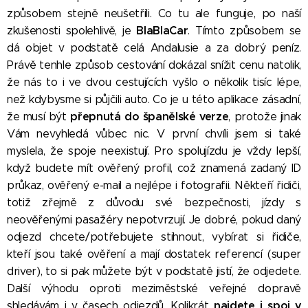
způsobem stejně neušetřili. Co tu ale funguje, po naší
BlaBlaCar
zkušenosti spolehlivě, je
. Tímto způsobem se
dá objet v podstatě celá Andalusie a za dobrý peníz.
Právě tenhle způsob cestování dokázal snížit cenu natolik,
že nás to i ve dvou cestujících vyšlo o několik tisíc lépe,
než kdybysme si půjčili auto. Co je u této aplikace zásadní,
přepnutá do španělské verze
že musí být
, protože jinak
Vám nevyhledá vůbec nic. V první chvíli jsem si také
myslela, že spoje neexistují. Pro spolujízdu je vždy lepší,
když budete mít ověřený profil, což znamená zadaný ID
průkaz, ověřený e-mail a nejlépe i fotografii. Někteří řidiči,
totiž zřejmě z důvodu své bezpečnosti, jízdy s
neověřenými pasažéry nepotvrzují. Je dobré, pokud daný
odjezd chcete/potřebujete stihnout, vybírat si řidiče,
kteří jsou také ověření a mají dostatek referencí (super
driver), to si pak můžete být v podstatě jistí, že odjedete.
Další výhodu oproti meziměstské veřejné dopravě
najdete i spoj v
shledávám i v časech odjezdů. Kolikrát