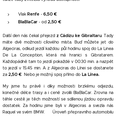
Renfe
6,50
€
Vlak
-
BlaBlaCar
2,50
€
- od
z Cádizu ke Gibraltaru
Další den nás čekal přejezd
. Tady
máte dvě možnosti cílového místa. Buď můžete jet do
Algeciras, odkud jezdí každou půl hodinu spoj do La Linea
De La Conception, která má hranici s Gibratarem.
Každopádně tam to jezdí pokaždé v 00:30 min. a nazpět
to jezdí v 15:45
min. A z Algeciras do Línei se dostanete
2,50
€
La Línea.
za
.
Nebo je možný spoj přímo do
My jsme tu právě i díky možnosti brzkému odjezdu,
konečné délce trasy a i ceně zvolili BlaBlaCar. Zrovna na
téhle cestě je těch možností se sdílenou jízdou opravdu
dostatek. Za hodinu jsme byli v Algeciras a svezla nás
Raquel ve svém BMW. 😀 Úroveň přepravního automobilu