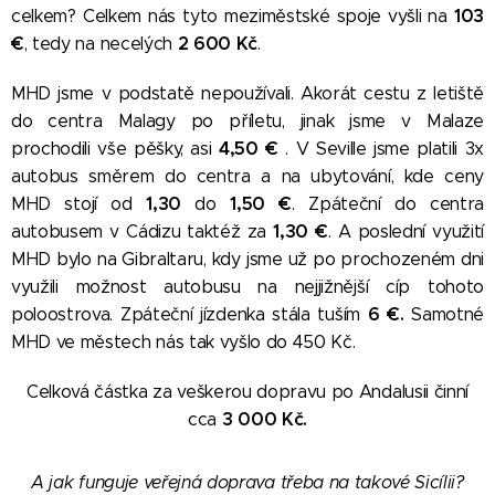
103
celkem? Celkem nás tyto meziměstské spoje vyšli na
€
2
600 Kč
, tedy
na necelých
.
MHD jsme v podstatě nepoužívali. Akorát cestu z letiště
do centra Malagy po příletu, jinak jsme v Malaze
4,50
€
prochodili vše pěšky, asi
. V Seville jsme platili 3x
autobus směrem do centra a na ubytování, kde ceny
1,30
1,50
€
MHD stojí od
do
. Zpáteční do centra
1,30
€
autobusem v
Cádizu taktéž za
. A poslední využití
MHD bylo na Gibraltaru, kdy jsme už po prochozeném dni
využili možnost autobusu na nejjižnější cíp tohoto
6
€.
poloostrova. Zpáteční jízdenka stála tuším
Samotné
MHD ve městech nás tak vyšlo do 450 Kč.
Celková částka za veškerou dopravu po Andalusii činní
3 000
Kč.
cca
A jak funguje veřejná doprava třeba na takové Sicílii?