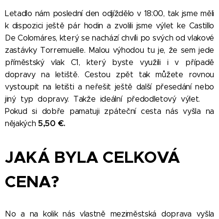
Letadlo nám poslední den odjíždělo v 18:00, tak jsme měli
k dispozici ještě pár hodin a zvolili jsme výlet ke Castillo
De Colomáres, který se nachází chvíli po svých od vlakové
zastávky Torremuelle. Malou výhodou tu je, že sem jede
příměstský vlak C1, který byste využili i v případě
dopravy na letiště. Cestou zpět tak můžete rovnou
vystoupit na letišti a neřešit ještě další přesedání nebo
jiný typ dopravy. Takže ideální předodletový výlet.
😀
Pokud si dobře pamatuji zpáteční cesta nás vyšla na
5,50
€.
nějakých
JAKÁ BYLA CELKOVÁ
CENA?
No a na kolik nás vlastně meziměstská doprava vyšla