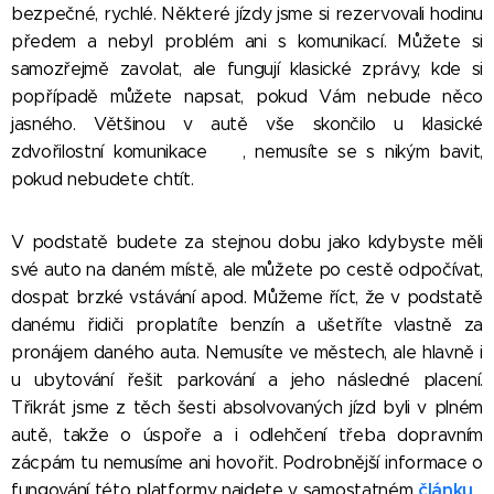
bezpečné, rychlé. Některé jízdy jsme si rezervovali hodinu
předem a nebyl problém ani s komunikací. Můžete si
samozřejmě zavolat, ale fungují klasické zprávy, kde si
popřípadě můžete napsat, pokud Vám nebude něco
jasného. Většinou v autě vše skončilo u klasické
zdvořilostní komunikace
😀
, nemusíte se s nikým bavit,
pokud nebudete chtít.
V podstatě budete za stejnou dobu jako kdybyste měli
své auto na daném místě, ale můžete po cestě odpočívat,
dospat brzké vstávání apod. Můžeme říct, že v podstatě
danému řidiči proplatíte benzín a ušetříte vlastně za
pronájem daného auta. Nemusíte ve městech, ale hlavně i
u ubytování řešit parkování a jeho následné placení.
Třikrát jsme z těch šesti absolvovaných jízd byli v plném
autě, takže o úspoře a i odlehčení třeba dopravním
zácpám tu nemusíme ani hovořit. Podrobnější informace o
článku
fungování této platformy najdete v samostatném
.