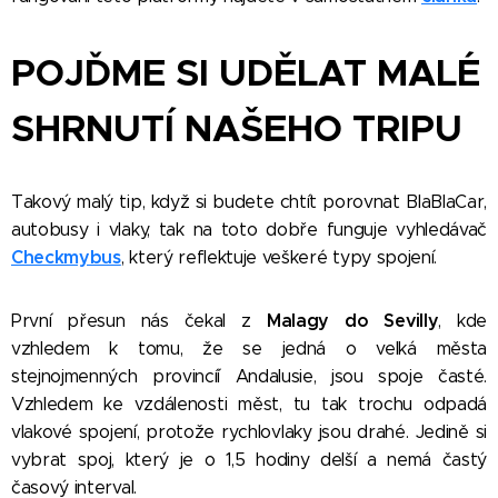
POJĎME SI UDĚLAT MALÉ
SHRNUTÍ NAŠEHO TRIPU
Takový malý tip, když si budete chtít porovnat BlaBlaCar,
autobusy i vlaky, tak na toto dobře funguje vyhledávač
Checkmybus
, který reflektuje veškeré typy spojení.
Malagy do Sevilly
První přesun nás čekal z
, kde
vzhledem k tomu, že se jedná o velká města
stejnojmenných provincíí Andalusie, jsou spoje časté.
Vzhledem ke vzdálenosti měst, tu tak trochu odpadá
vlakové spojení, protože rychlovlaky jsou drahé. Jedině si
vybrat spoj, který je o 1,5 hodiny delší a nemá častý
časový interval.