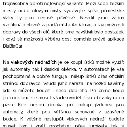
trojnásobná oproti nejlevnější variantě. Mezi sobě bližšími
městy nebo cílovými místy využívejte spíše příměstské
vlaky, ty jsou cenově přívětivé.
Nevolili jsme žádná
vzdálená a hlavně zapadlá místa Andalusie, a tak možností
dopravy do všech cílů, které jsme navštívili bylo dostatek,
i když té možnosti výběru dost pomohla právě aplikace
BlaBlaCar.
vlakových nádražích
Na
je ke koupi lístků možné využít
jak automaty, tak i klasická okénka. V automatech je vše
pochopitelné a dobře funguje i nákup lístků přes oficiální
stránku dopravce. Všude jsme narazili i na hezké kavárny,
kde si můžete koupit i něco dobrého. Při online koupi
jízdenek budete muset všude uvádět číslo občanky nebo
pasu. Kde nejsou okénka pro nákup jízdenek jsou
automaty, které jsou většinou schované v uzavřené
budce. K většině nástupišť vlakových nádraží budete
muset tam i zpět procházet přes turnikety, tak si