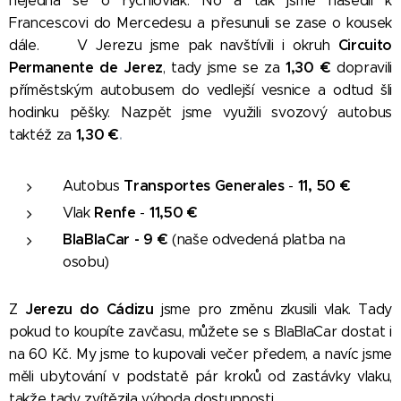
nejedná se o rychlovlak. No a tak jsme nasedli k
Francescovi do Mercedesu a přesunuli se zase o kousek
Circuito
dále.
😀 V Jerezu jsme pak navštívili i okruh
Permanente de Jerez
1,30
€
, tady jsme se za
dopravili
příměstským autobusem do vedlejší vesnice a odtud šli
hodinku pěšky. Nazpět jsme využili svozový autobus
1,30
€
.
taktéž za
Transportes Generales
11, 50
€
Autobus
-
Renfe
11,50
€
Vlak
-
BlaBlaCar - 9
€
(naše odvedená platba na
osobu)
Jerezu do Cádizu
Z
jsme pro změnu zkusili vlak. Tady
pokud to koupíte zavčasu, můžete se s BlaBlaCar dostat i
na 60 Kč. My jsme to kupovali večer předem, a navíc jsme
měli ubytování v podstatě pár kroků od zastávky vlaku,
takže tady zvítězila výhoda dostupnosti.