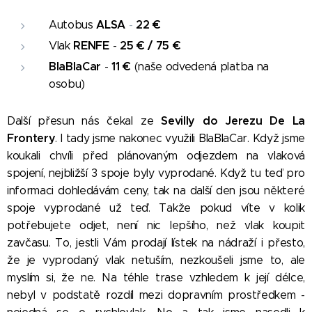
ALSA
22 €
Autobus
-
RENFE
25
€ / 75
€
Vlak
-
BlaBlaCar
11
€
-
(naše odvedená platba na
osobu)
Sevilly do Jerezu De La
Další přesun nás čekal ze
Frontery
. I tady jsme nakonec využili BlaBlaCar. Když jsme
koukali chvíli před plánovaným odjezdem na vlaková
spojení, nejbližší 3 spoje byly vyprodané. Když tu teď pro
informaci dohledávám ceny, tak na další den jsou některé
spoje vyprodané už teď. Takže pokud víte v kolik
potřebujete odjet, není nic lepšího, než vlak koupit
zavčasu. To, jestli Vám prodají lístek na nádraží i přesto,
že je vyprodaný vlak netuším, nezkoušeli jsme to, ale
myslím si, že ne. Na téhle trase vzhledem k její délce,
nebyl v podstatě rozdíl mezi dopravním prostředkem -