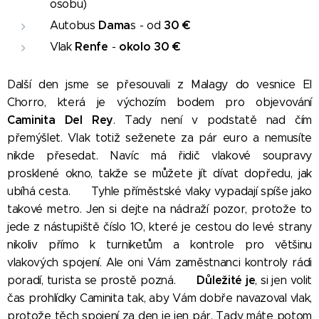
osobu)
Dama
30
€
Autobus
s - od
Renfe
okolo 30
€
Vlak
-
Další den jsme se přesouvali z Malagy do vesnice El
Chorro, která je výchozím bodem pro objevování
Caminita Del Rey
. Tady není v podstatě nad čím
přemýšlet. Vlak totiž seženete za pár euro a nemusíte
nikde přesedat. Navíc má řidič vlakové soupravy
prosklené okno, takže se můžete jít dívat dopředu, jak
ubíhá cesta.
😀
Tyhle příměstské vlaky vypadají spíše jako
takové metro. Jen si dejte na nádraží pozor, protože to
jede z nástupiště číslo 1O, které je cestou do levé strany
nikoliv přímo k turniketům a kontrole pro většinu
vlakových spojení. Ale oni Vám zaměstnanci kontroly rádi
Důležité je
poradí, turista se prostě pozná.
😀
, si jen volit
čas prohlídky Caminita tak, aby Vám dobře navazoval vlak,
protože těch spojení za den je jen pár. Tady máte potom