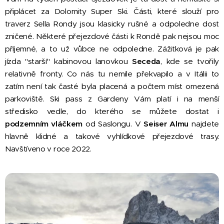
připlácet za Dolomity Super Ski. Části, které slouží pro
traverz Sella Rondy jsou klasicky rušné a odpoledne dost
zničené. Některé přejezdové části k Rondě pak nejsou moc
příjemné, a to už vůbce ne odpoledne. Zážitková je pak
jízda "starší" kabinovou lanovkou
Seceda
, kde se tvořily
relativně fronty. Co nás tu nemile překvapilo a v Itálii to
zatím není tak časté byla placená a počtem míst omezená
parkoviště. Ski pass z Gardeny Vám platí i na menší
středisko vedle, do kterého se můžete dostat i
podzemním vláčkem
od Saslongu. V
Seiser Almu
najdete
hlavně klidné a takové vyhlídkové přejezdové trasy.
Navštíveno v roce 2022.