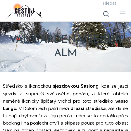
Hledat
VAL GARDENA/SEISER
ALM
Středisko s ikonockou
sjezdovkou Saslong
, kde se jezdí
sjezdy a super-G
světového poháru, a které obtéká
neméně ikonický špičatý vrchol pro toto středisko
Sasso
Lungo
.
Dolomitech patří mezi
dražší střediska
, ale dá se
V
tu najít ubytování i za fajn peníze, nám se to podařilo přes
booking i na poslední chvíli a skipass pouze pro tuto oblast
Vám na týden postačí. Sjezdovek je tu dost a nemusíte si