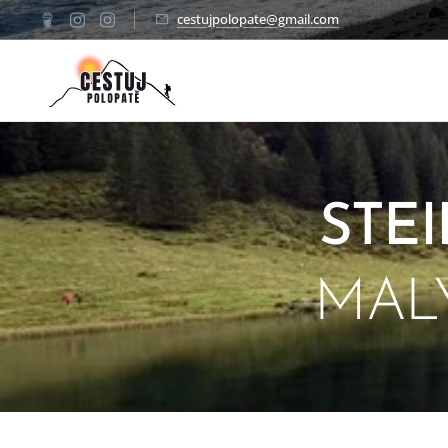
cestujpolopate@gmail.com
✈
STE
MAL