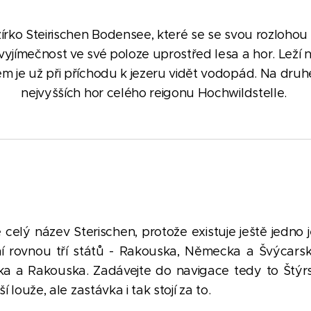
írko Steirischen Bodensee, které se se svou rozlohou 
vyjímečnost ve své poloze uprostřed lesa a hor. Leží
m je už při příchodu k jezeru vidět vodopád. Na druh
nejvyšších hor celého reigonu Hochwildstelle.
celý název Sterischen, protože existuje ještě jedno
ní rovnou tří států - Rakouska, Německa a Švýcarsk
ka a Rakouska. Zadávejte do navigace tedy to Štýr
ší louže, ale zastávka i tak stojí za to.