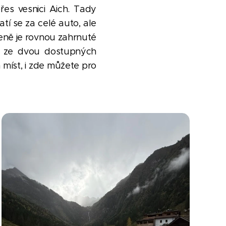
es vesnici Aich. Tady
tí se za celé auto, ale
eně je rovnou zahrnuté
vní ze dvou dostupných
ch míst, i zde můžete pro