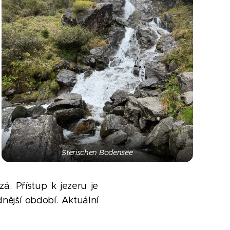
Sterischen Bodensee
. Přístup k jezeru je
nější období. Aktuální