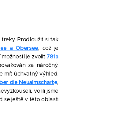
reky. Prodloužit si tak
see a Obersee
, což je
781a
 možností je zvolit
považován za náročný.
e mít úchvatný výhled.
ber die Neualmschart
e
,
yzkoušeli, volili jsme
e ještě v této oblasti