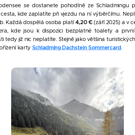
Bodensee se dostanete pohodlně ze Schladmingu př
esta, kde zaplatíte při vjezdu na ní výběrčímu. Nepla
4,20
€
ob. Každá dospělá osoba platí
(září 2025)
a v c
zera, kde jsou k dispozici bezplatné toalety a pr
i tedy již nic neplatíte. Stejně jako většina turistický
Schladming Dachstein Sommercard
ořízení karty
.