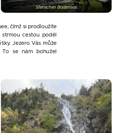
Sterischen Bodensee
e, čímž si prodloužíte
ít strmou cestou podél
ýšky. Jezero Vás může
t. To se nám bohužel