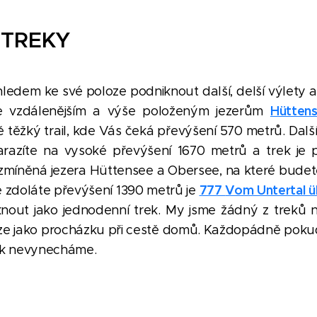
 TREKY
ledem ke své poloze podniknout další, delší výlety a t
Hütten
 vzdálenějším a výše položeným jezerům
 těžký trail, kde Vás čeká převýšení 570
metrů.
Další
arazíte na vysoké převýšení 1670 metrů a trek je 
zmíněná jezera Hüttensee a Obersee, na které budet
777
Vom Untertal ü
e zdoláte převýšení 1390 metrů je
nout jako jednodenní trek. My jsme žádný z treků nev
ze jako procházku při cestě domů. Každopádně pokud s
rek nevynecháme.