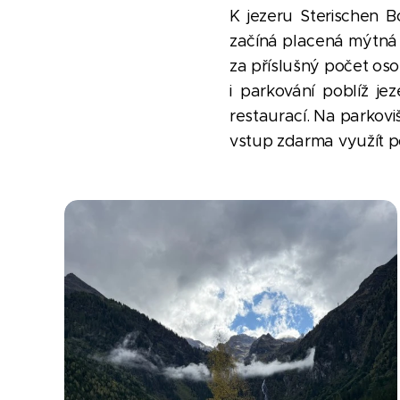
K jezeru Sterischen 
začíná placená mýtná c
za příslušný počet os
i parkování poblíž je
restaurací. Na parkovišt
vstup zdarma využít p