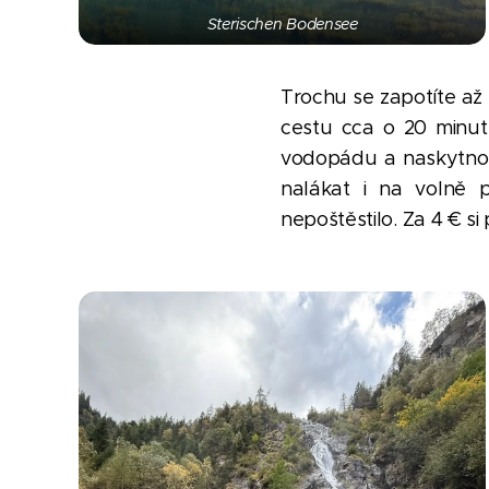
Sterischen Bodensee
Trochu se zapotíte až
cestu cca o 20 minut,
vodopádu a naskytnou
nalákat i na volně 
nepoštěstilo. Za 4
€
si 