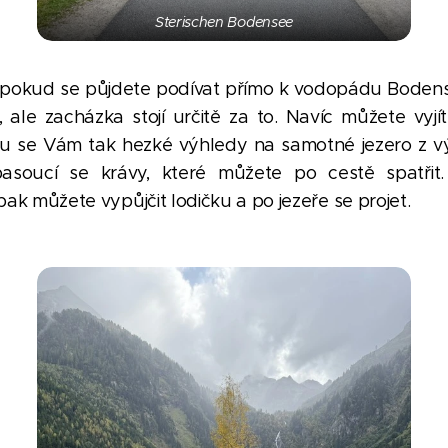
Sterischen Bodensee
 pokud se půjdete podívat přímo k vodopádu Bodense
 ale zacházka stojí určitě za to. Navíc můžete vyj
 se Vám tak hezké výhledy na samotné jezero z v
pasoucí se krávy, které můžete po cestě spatři
pak můžete vypůjčit lodičku a po jezeře se projet.