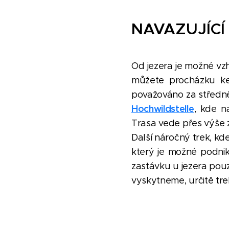
NAVAZUJÍCÍ
Od jezera je možné vzh
můžete procházku ke
považováno za středně
Hochwildstelle
, kde n
Trasa vede přes výše 
Další náročný trek, kd
který je možné podnik
zastávku u jezera pou
vyskytneme, určitě t