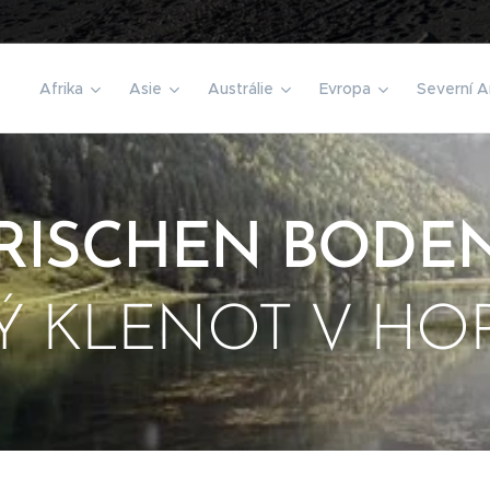
️
Afrika
Asie
Austrálie
Evropa
Severní A
IRISCHEN BODEN
Ý KLENOT V HO