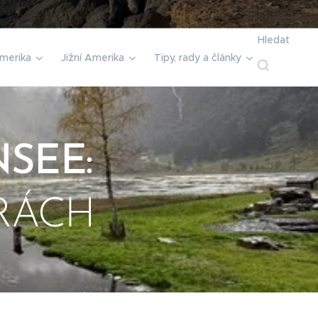
Hledat
merika
Jižní Amerika
Tipy, rady a články
SEE:
RÁCH