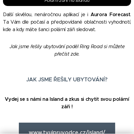
Polární záře na Islandu
Aurora Forecast
Další skvělou, nenáročnou aplikací je i
.
Ta Vám dle počasí a předpovídané oblačnosti vyhodnotí,
kde a kdy máte šanci polární záři sledovat.
Jak jsme řešily ubytování podél Ring Road si můžete
přečíst zde.
JAK JSME ŘEŠILY UBYTOVÁNÍ?
Vydej se s námi na Island a zkus si chytit svou polární
záři !
www.tvujpruvodce.cz/island/