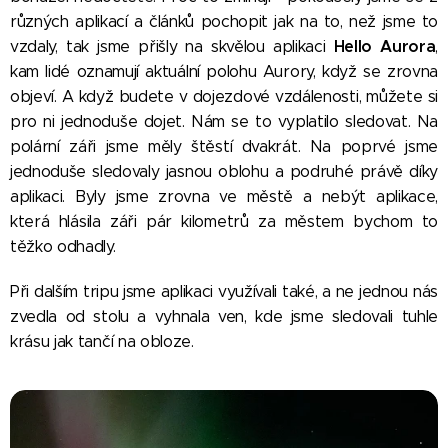
různých aplikací a článků pochopit jak na to, než jsme to
Hello Aurora
vzdaly, tak jsme přišly na skvělou aplikaci
,
kam lidé oznamují aktuální polohu Aurory, když se zrovna
objeví. A když budete v dojezdové vzdálenosti, můžete si
pro ni jednoduše dojet. Nám se to vyplatilo sledovat.
Na
polární záři jsme měly štěstí dvakrát. Na poprvé jsme
jednoduše sledovaly jasnou oblohu a podruhé právě díky
aplikaci. Byly jsme zrovna ve městě a nebýt aplikace,
která hlásila záři pár kilometrů za městem bychom to
těžko odhadly.
Při dalším tripu jsme aplikaci využívali také, a ne jednou nás
zvedla od stolu a vyhnala ven, kde jsme sledovali tuhle
krásu jak tančí na obloze.