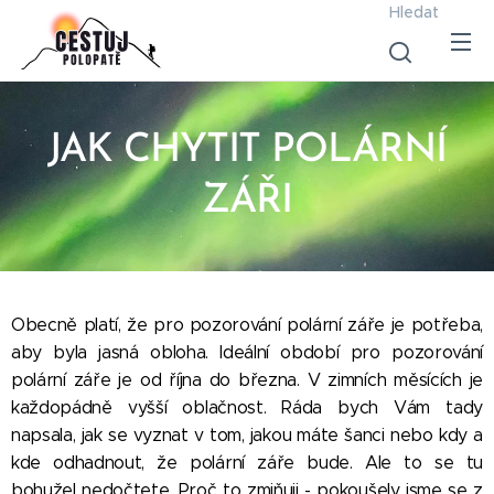
Hledat
JAK CHYTIT POLÁRNÍ
ZÁŘI
Obecně platí, že pro pozorování polární záře je potřeba,
aby byla jasná obloha. Ideální období pro pozorování
polární záře je od října do března. V zimních měsících je
každopádně vyšší oblačnost. Ráda bych Vám tady
napsala, jak se vyznat v tom, jakou máte šanci nebo kdy a
kde odhadnout, že polární záře bude. Ale to se tu
bohužel nedočtete. Proč to zmiňuji - pokoušely jsme se z