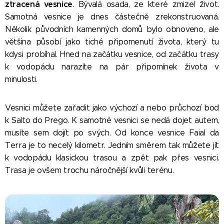
ztracená vesnice
. Bývalá osada, ze které zmizel život.
Samotná vesnice je dnes částečně zrekonstruovaná.
Několik původních kamenných domů bylo obnoveno, ale
většina působí jako tiché připomenutí života, který tu
kdysi probíhal. Hned na začátku vesnice, od začátku trasy
k vodopádu narazíte na pár připomínek života v
minulosti.
Vesnici můžete zařadit jako výchozí a nebo průchozí bod
k Salto do Prego. K samotné vesnici se nedá dojet autem,
musíte sem dojít po svých. Od konce vesnice Faial da
Terra je to necelý kilometr. Jedním směrem tak můžete jít
k vodopádu klasickou trasou a zpět pak přes vesnici.
Trasa je ovšem trochu náročnější kvůli terénu.