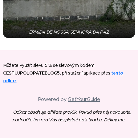
ERMIDA DE NOSSA SENHORA DA PAZ
Můžete využít slevu 5 % se slevovým kódem
CESTUJPOLOPATEBLOG5,
při stažení aplikace přes
tent
o
odkaz
.
Powered by
GetYourGuide
💡
Odkaz obsahuje affiliate proklik. Pokud přes něj nakoupíte,
podpoříte tím pro Vás bezplatně naši tvorbu. Děkujeme.