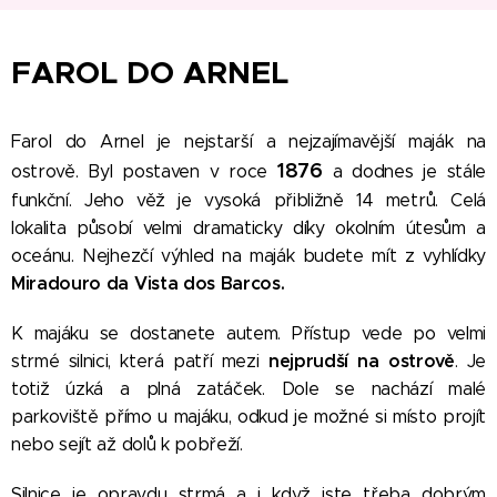
FAROL DO ARNEL
Farol do Arnel je nejstarší a nejzajímavější maják na
1876
ostrově. Byl postaven v roce
a dodnes je stále
funkční. Jeho věž je vysoká přibližně 14 metrů. Celá
lokalita působí velmi dramaticky díky okolním útesům a
oceánu.
Nejhezčí výhled na maják budete mít z vyhlídky
Miradouro da Vista dos Barcos.
K majáku se dostanete autem. Přístup vede po velmi
nejprudší na ostrově
strmé silnici, která patří mezi
. Je
totiž úzká a plná zatáček. Dole se nachází malé
parkoviště přímo u majáku, odkud je možné si místo projít
nebo sejít až dolů k pobřeží.
Silnice je opravdu strmá a i když jste třeba dobrým