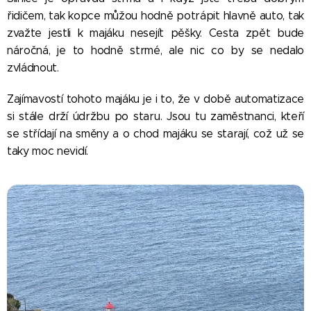
řidičem, tak kopce můžou hodně potrápit hlavně auto, tak
zvažte jestli k majáku nesejít pěšky. Cesta zpět bude
náročná, je to hodně strmé, ale nic co by se nedalo
zvládnout.
Zajímavostí tohoto majáku je i to, že v době automatizace
si stále drží údržbu po staru. Jsou tu zaměstnanci, kteří
se střídají na směny a o chod majáku se starají, což už se
taky moc nevidí.