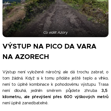
Co vidět Azory
VÝSTUP NA PICO DA VARA
NA AZORECH
Výstup není vyloženě náročný, ale dá trochu zabrat, o
tom žádná. Když si k tomu přidáte ještě teplo a vlhko,
není to úplně kombinace k pohodovému výstupu. Trasa
3,5
není dlouhá, jedním směrem půjdete zhruba
kilometru, ale převýšení přes 600 výškových metrů
není úplně zanedbatelné.