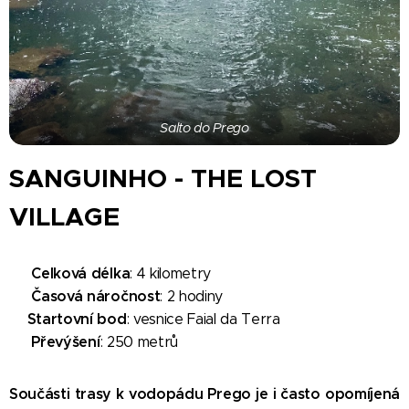
Salto do Prego
SANGUINHO - THE LOST
VILLAGE
Celková délka
🗺️
: 4 kilometry
Časová náročnost
🕐
: 2 hodiny
Startovní bod
📍
: vesnice Faial da Terra
Převýšení
⛰️
: 250 metrů
Součásti trasy k vodopádu Prego je i často opomíjená