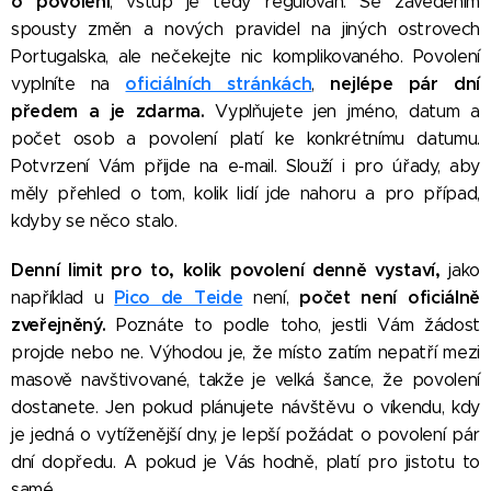
o povolení
, vstup je tedy regulován. Se zavedením
spousty změn a nových pravidel na jiných ostrovech
Portugalska, ale nečekejte nic komplikovaného. Povolení
oficiálních stránkách
nejlépe pár dní
vyplníte na
,
předem a je zdarma.
Vyplňujete jen jméno, datum a
počet osob a povolení platí ke konkrétnímu datumu.
Potvrzení Vám přijde na e-mail. Slouží i pro úřady, aby
měly přehled o tom, kolik lidí jde nahoru a pro případ,
kdyby se něco stalo.
Denní limit pro to, kolik povolení denně vystaví,
jako
Pico de Teide
počet
není oficiálně
například u
není,
zveřejněný.
Poznáte to podle toho, jestli Vám žádost
projde nebo ne. Výhodou je, že místo zatím nepatří mezi
masově navštivované, takže je velká šance, že povolení
dostanete. Jen pokud plánujete návštěvu o víkendu, kdy
je jedná o vytíženější dny, je lepší požádat o povolení pár
dní dopředu. A pokud je Vás hodně, platí pro jistotu to
samé.