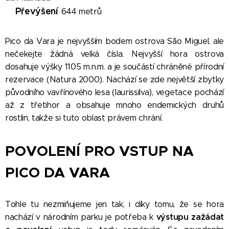
Převýšení
⛰️
:
644 metrů
Pico da Vara je nejvyšším bodem ostrova S
ã
o Miguel, ale
nečekejte žádná velká čísla. Nejvyšší hora ostrova
dosahuje výšky 1105 m.n.m. a je součástí chráněné přírodní
rezervace (Natura 2000).
Nachází se zde největší zbytky
původního vavřínového lesa (laurissilva), vegetace pochází
až z třetihor a obsahuje mnoho endemických druhů
rostlin, takže si tuto oblast právem chrání.
POVOLENÍ PRO VSTUP NA
PICO DA VARA
Tohle tu nezmiňujeme jen tak, i díky tomu, že se hora
výstupu zažádat
nachází v národním parku je potřeba k