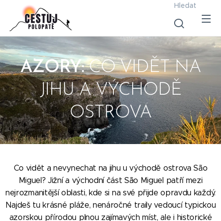
Hledat
AZORY:
CO VIDĚT NA
JIHU A VÝCHODĚ
OSTROVA
Co vidět a nevynechat na jihu u východě ostrova
São
Miguel
? Jižní a východní část São Miguel patří mezi
nejrozmanitější oblasti, kde si na své přijde opravdu každý.
Najdeš tu krásné pláže, nenáročné traily vedoucí typickou
azorskou přírodou plnou zajímavých míst, ale i historické