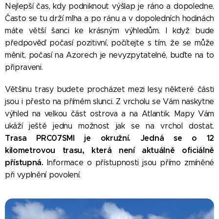
Nejlepší čas, kdy podniknout výšlap je ráno a dopoledne.
Často se tu drží mlha a po ránu a v dopoledních hodinách
máte větší šanci ke krásným výhledům. I když bude
předpověď počasí pozitivní, počítejte s tím, že se může
měnit, počasí na Azorech je nevyzpytatelné, buďte na to
připraveni.
Většinu trasy budete procházet mezi lesy, některé části
jsou i přesto na přímém slunci. Z vrcholu se Vám naskytne
výhled na velkou část ostrova a na Atlantik. Mapy Vám
ukáží ještě jednu možnost jak se na vrchol dostat.
Trasa
PRC07SMI je okružní. Jedná se o 12
kilometrovou trasu, která není aktuálně oficiálně
přístupná.
Informace o přístupnosti jsou přímo zmíněné
při vyplnění povolení.