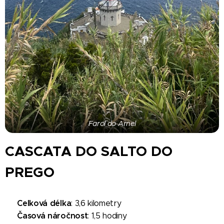
Farol do Arnel
CASCATA DO SALTO DO
PREGO
Celková délka
🗺️
: 3,6 kilometry
Časová náročnost
🕐
: 1,5 hodiny