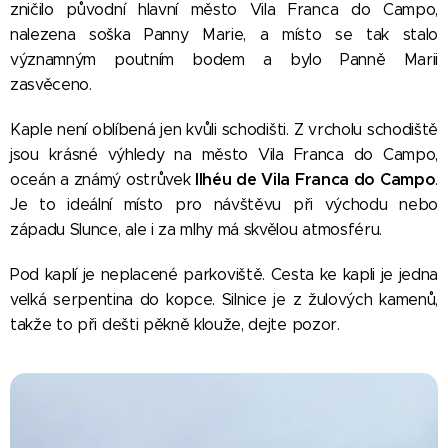
zničilo původní hlavní město Vila Franca do Campo,
nalezena soška Panny Marie, a místo se tak stalo
významným poutním bodem a bylo Panně Marii
zasvěceno.
Kaple není oblíbená jen kvůli schodišti. Z vrcholu schodiště
jsou krásné výhledy na město Vila Franca do Campo,
Ilhéu de Vila Franca do Campo
oceán a známý ostrůvek
.
Je to ideální místo pro návštěvu při východu nebo
západu Slunce, ale i za mlhy má skvělou atmosféru.
Pod kaplí je neplacené parkoviště. Cesta ke kapli je jedna
velká serpentina do kopce. Silnice je z žulových kamenů,
takže to při dešti pěkně klouže, dejte pozor.