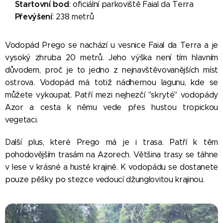
Startovní bod
📍
: oficiální parkoviště Faial da Terra
Převýšení
⛰️
: 238 metrů
Vodopád Prego se nachází u vesnice Faial da Terra a je
vysoký zhruba 20 metrů. Jeho výška není tím hlavním
důvodem, proč je to jedno z nejnavštěvovanějších míst
ostrova. Vodopád má totiž nádhernou lagunu, kde se
můžete vykoupat. Patří mezi nejhezčí "skryté" vodopády
Azor a cesta k němu vede přes hustou tropickou
vegetaci.
Další plus, které Prego má je i trasa. Patří k těm
pohodovějším trasám na Azorech. Většina trasy se táhne
v lese v krásné a husté krajině.
K vodopádu se dostanete
pouze pěšky po stezce vedoucí džunglovitou krajinou.