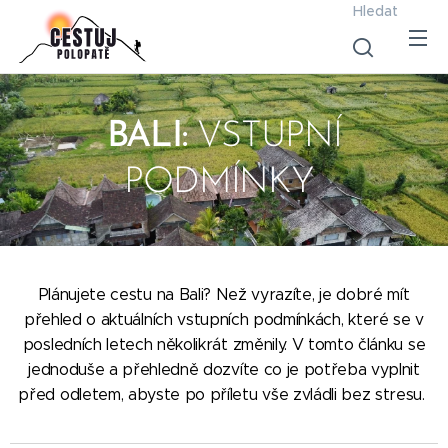
Hledat
BALI:
VSTUPNÍ
PODMÍNKY
Plánujete cestu na Bali? Než vyrazíte, je dobré mít
přehled o aktuálních vstupních podmínkách, které se v
posledních letech několikrát změnily. V tomto článku se
jednoduše a přehledně dozvíte co je potřeba vyplnit
před odletem, abyste po příletu vše zvládli bez stresu.