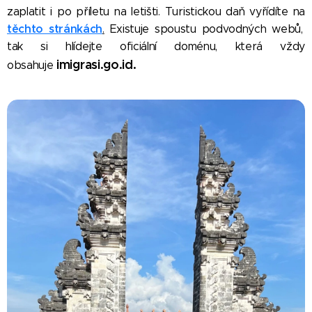
zaplatit i po příletu na letišti. Turistickou daň vyřídíte na
těchto stránkách
.
Existuje spoustu podvodných webů,
tak si hlídejte oficiální doménu, kter
á vždy
imigrasi.go.id.
obsahuje