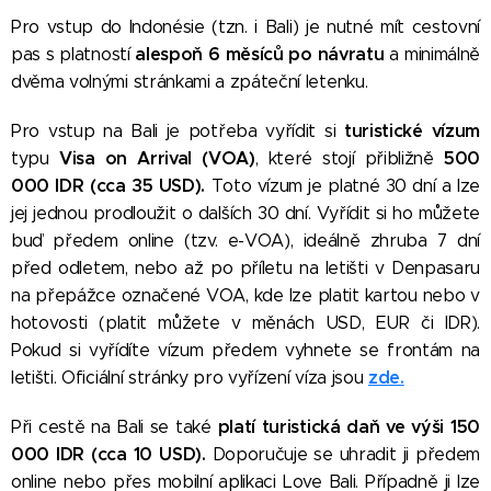
Pro vstup do Indonésie (tzn. i Bali) je nutné mít cestovní
alespoň 6 měsíců po návratu
pas s platností
a minimálně
dvěma volnými stránkami a zpáteční letenku.
turistické vízum
Pro vstup na Bali je potřeba vyřídit si
Visa on Arrival (VOA)
500
typu
, které stojí přibližně
000 IDR (cca 35 USD).
Toto vízum je platné 30 dní a lze
jej jednou prodloužit o dalších 30 dní. Vyřídit si ho můžete
buď předem online (tzv. e-VOA), ideálně zhruba 7 dní
před odletem, nebo až po příletu na letišti v Denpasaru
na přepážce označené VOA, kde lze platit kartou nebo v
hotovosti (platit můžete v měnách USD, EUR či IDR).
Pokud si vyřídíte vízum předem vyhnete se frontám na
zde.
letišti. Oficiální stránky pro vyřízení víza jsou
platí turistická daň ve výši 150
Při cestě na Bali se také
000 IDR (cca 10 USD).
Doporučuje se uhradit ji předem
online nebo přes mobilní aplikaci Love Bali. Případně ji lze