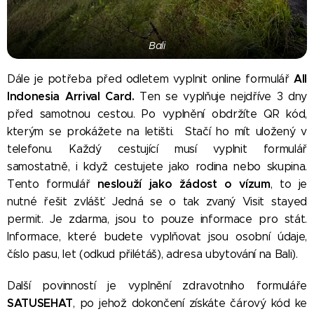
Bali
All
Dále je potřeba před odletem vyplnit online formulář
Indonesia Arrival Card.
Ten se vyplňuje nejdříve 3 dny
před samotnou cestou. Po vyplnění obdržíte QR kód,
kterým se prokážete na letišti. Stačí ho mít uložený v
telefonu. Každý cestující musí vyplnit formulář
samostatně, i když cestujete jako rodina nebo skupina.
neslouží jako žádost o vízum
Tento formulář
, to je
nutné řešit zvlášť. Jedná se o tak zvaný Visit stayed
permit. Je zdarma, jsou to pouze informace pro stát.
Informace, které budete vyplňovat jsou
osobní údaje,
číslo pasu, let (odkud přilétáš), adresa ubytování na Bali).
Další povinností je vyplnění zdravotního formuláře
SATUSEHAT
, po jehož dokončení získáte čárový kód ke